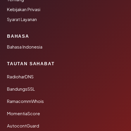
Kebijakan Privasi
Syarat Layanan
BAHASA
Bahasa Indonesia
TAUTAN SAHABAT
RadioharDNS
BandungsSSL
RamacommWhois
MomentiaScore
AutocontGuard