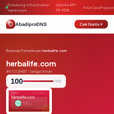
Didukung infrastruktur
Uptime API:
·
Fitur
Cara
Popule
tepercaya
99.95%
AbadiproDNS
Cek Gratis
Beranda
›
Pemeriksaan
›
herbalife.com
herbalife.com
#572CB4B7 · Sangat Aman
100
/ 100