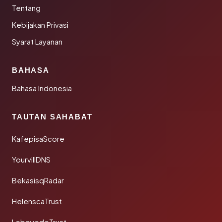
Tentang
Kebijakan Privasi
Syarat Layanan
BAHASA
Bahasa Indonesia
TAUTAN SAHABAT
KafepisaScore
YourvillDNS
BekasisqRadar
HelenscaTrust