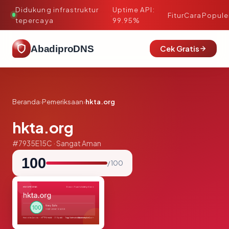
Didukung infrastruktur
Uptime API:
·
Fitur
Cara
Popule
tepercaya
99.95%
AbadiproDNS
Cek Gratis
Beranda
›
Pemeriksaan
›
hkta.org
hkta.org
#7935E15C · Sangat Aman
100
/ 100