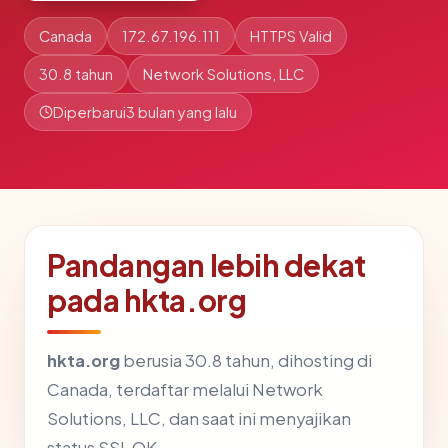
Canada
172.67.196.111
HTTPS Valid
30.8 tahun
Network Solutions, LLC
Diperbarui
3 bulan yang lalu
Pandangan lebih dekat
pada hkta.org
hkta.org
berusia 30.8 tahun, dihosting di
Canada, terdaftar melalui Network
Solutions, LLC, dan saat ini menyajikan
status SSL OK.