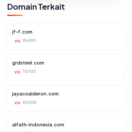
Domain Terkait
jf-f.com
95/100
VG
grdsteel.com
70/100
VG
jayacoalderon.com
60/100
VG
alfath-indonesia.com