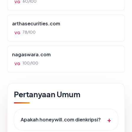
60/100
VG
arthasecurities.com
78/100
VG
nagaswara.com
100/100
VG
Pertanyaan Umum
Apakah honeywill.com dienkripsi?