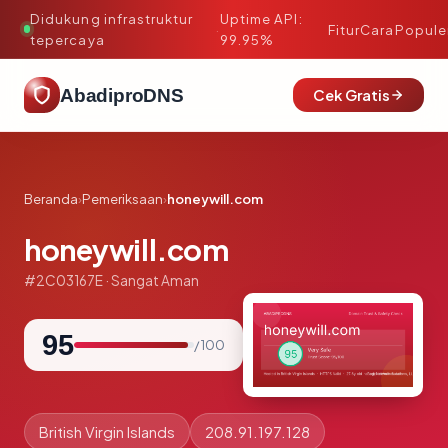
Didukung infrastruktur
Uptime API:
·
Fitur
Cara
Popule
tepercaya
99.95%
AbadiproDNS
Cek Gratis
Beranda
›
Pemeriksaan
›
honeywill.com
honeywill.com
#2C03167E · Sangat Aman
95
/ 100
British Virgin Islands
208.91.197.128