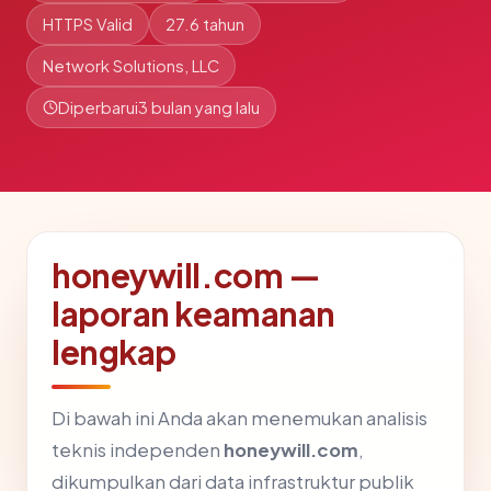
HTTPS Valid
27.6 tahun
Network Solutions, LLC
Diperbarui
3 bulan yang lalu
honeywill.com —
laporan keamanan
lengkap
Di bawah ini Anda akan menemukan analisis
teknis independen
honeywill.com
,
dikumpulkan dari data infrastruktur publik