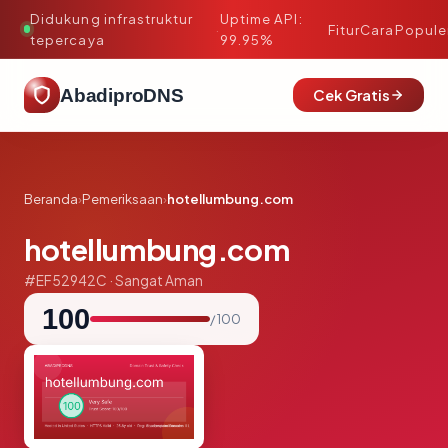
Didukung infrastruktur
Uptime API:
·
Fitur
Cara
Popule
tepercaya
99.95%
AbadiproDNS
Cek Gratis
Beranda
›
Pemeriksaan
›
hotellumbung.com
hotellumbung.com
#EF52942C · Sangat Aman
100
/ 100