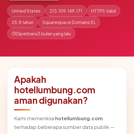
United States
213.109.149.171
HTTPS Valid
25.8 tahun
Squarespace Domains II L
Diperbarui
3 bulan yang lalu
Apakah
hotellumbung.com
aman digunakan?
Kami memeriksa
hotellumbung.com
terhadap beberapa sumber data publik —