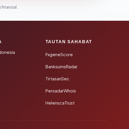
 finansial.
A
TAUTAN SAHABAT
donesia
FxgeneScore
BanksumsRadar
TirtasanSec
PersadarWhois
HelenscaTrust