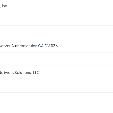
 Inc.
Server Authentication CA DV R36
etwork Solutions, LLC