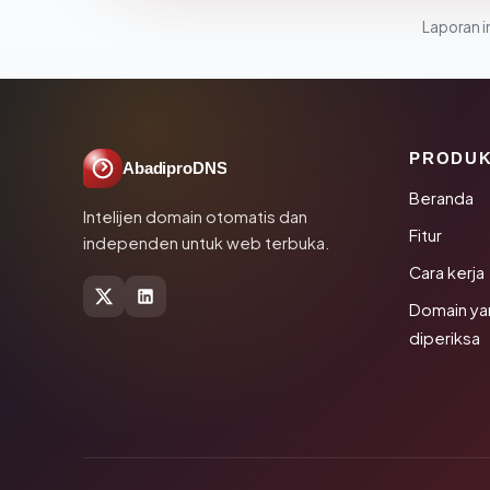
Laporan in
PRODU
AbadiproDNS
Beranda
Intelijen domain otomatis dan
Fitur
independen untuk web terbuka.
Cara kerja
Domain ya
diperiksa