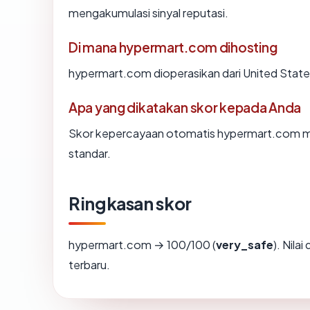
mengakumulasi sinyal reputasi.
Di mana hypermart.com dihosting
hypermart.com dioperasikan dari United States 
Apa yang dikatakan skor kepada Anda
Skor kepercayaan otomatis hypermart.com men
standar.
Ringkasan skor
hypermart.com → 100/100 (
very_safe
). Nila
terbaru.