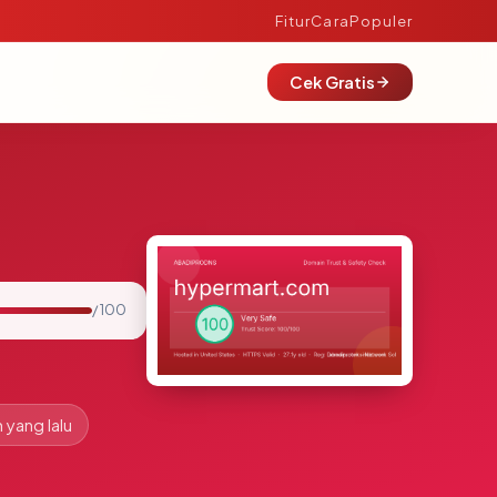
Fitur
Cara
Populer
Cek Gratis
/ 100
 yang lalu