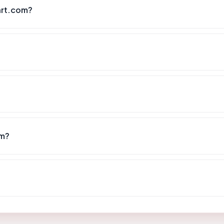
art.com?
om?