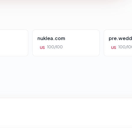
nuklea.com
pre.wedd
100/100
100/10
US
US