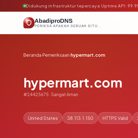
Didukung infrastruktur tepercaya
·
Uptime API: 99.
AbadiproDNS
PERIKSA APAKAH SEBUAH SITUS AMAN, TEPERCAYA, DAN TERVERIFIKASI DALAM HITUNGAN DETIK.
Beranda
›
Pemeriksaan
›
hypermart.com
hypermart.com
#24425675 · Sangat Aman
United States
38.113.1.150
HTTPS Valid