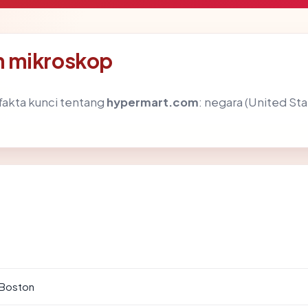
h mikroskop
akta kunci tentang
hypermart.com
: negara (United Stat
 Boston