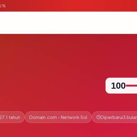
95%
100
27.1 tahun
Domain.com - Network Sol
Diperbarui
3 bulan