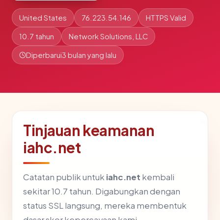
United States
76.223.54.146
HTTPS Valid
10.7 tahun
Network Solutions, LLC
Diperbarui
3 bulan yang lalu
Tinjauan keamanan
iahc.net
Catatan publik untuk
iahc.net
kembali
sekitar 10.7 tahun. Digabungkan dengan
status SSL langsung, mereka membentuk
dasar skor kepercayaan kami.