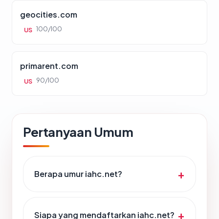
geocities.com
100/100
US
primarent.com
90/100
US
Pertanyaan Umum
Berapa umur iahc.net?
Siapa yang mendaftarkan iahc.net?