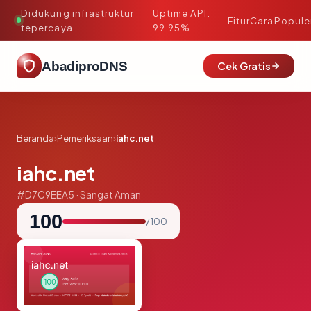
Didukung infrastruktur
Uptime API:
·
Fitur
Cara
Popule
tepercaya
99.95%
AbadiproDNS
Cek Gratis
Beranda
›
Pemeriksaan
›
iahc.net
iahc.net
#D7C9EEA5 · Sangat Aman
100
/ 100