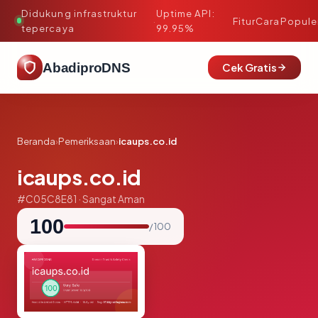
Didukung infrastruktur
Uptime API:
·
Fitur
Cara
Popule
tepercaya
99.95%
AbadiproDNS
Cek Gratis
Beranda
›
Pemeriksaan
›
icaups.co.id
icaups.co.id
#C05C8E81 · Sangat Aman
100
/ 100