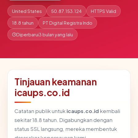
United States
50.87.153.124
HTTPS Valid
18.8 tahun
PT Digital Registra Indo
Diperbarui
3 bulan yang lalu
Tinjauan keamanan
icaups.co.id
Catatan publik untuk
icaups.co.id
kembali
sekitar 18.8 tahun. Digabungkan dengan
status SSL langsung, mereka membentuk
dasar skor kepercayaan kami.