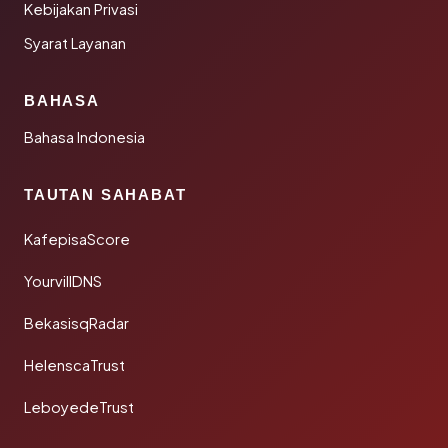
Kebijakan Privasi
Syarat Layanan
BAHASA
Bahasa Indonesia
TAUTAN SAHABAT
KafepisaScore
YourvillDNS
BekasisqRadar
HelenscaTrust
LeboyedeTrust