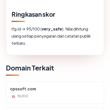
Ringkasan skor
ifg.id → 95/100 (
very_safe
). Nilai dihitung
ulang setiap penyegaran dari catatan publik
terbaru.
Domain Terkait
cpssoft.com
95/100
ID