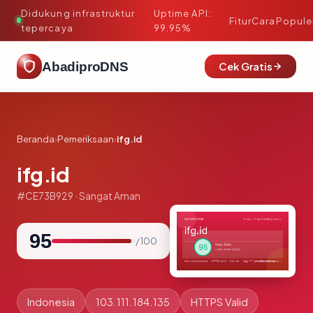
Didukung infrastruktur
Uptime API:
·
Fitur
Cara
Popule
tepercaya
99.95%
AbadiproDNS
Cek Gratis
Beranda
›
Pemeriksaan
›
ifg.id
ifg.id
#CE73B929 · Sangat Aman
95
/ 100
Indonesia
103.111.184.135
HTTPS Valid