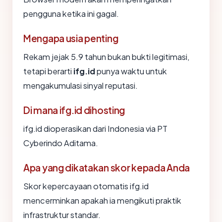
pengguna ketika ini gagal.
Mengapa usia penting
Rekam jejak 5.9 tahun bukan bukti legitimasi,
tetapi berarti
ifg.id
punya waktu untuk
mengakumulasi sinyal reputasi.
Di mana ifg.id dihosting
ifg.id dioperasikan dari Indonesia via PT
Cyberindo Aditama.
Apa yang dikatakan skor kepada Anda
Skor kepercayaan otomatis ifg.id
mencerminkan apakah ia mengikuti praktik
infrastruktur standar.