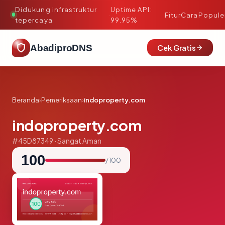
Didukung infrastruktur
Uptime API:
·
Fitur
Cara
Popule
tepercaya
99.95%
AbadiproDNS
Cek Gratis
Beranda
›
Pemeriksaan
›
indoproperty.com
indoproperty.com
#45D87349 · Sangat Aman
100
/ 100