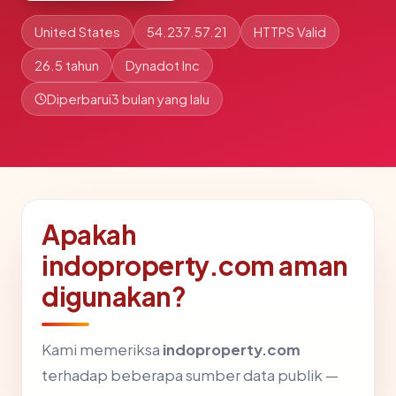
United States
54.237.57.21
HTTPS Valid
26.5 tahun
Dynadot Inc
Diperbarui
3 bulan yang lalu
Apakah
indoproperty.com aman
digunakan?
Kami memeriksa
indoproperty.com
terhadap beberapa sumber data publik —