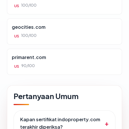
100/100
US
geocities.com
100/100
US
primarent.com
90/100
US
Pertanyaan Umum
Kapan sertifikat indoproperty.com
terakhir diperiksa?