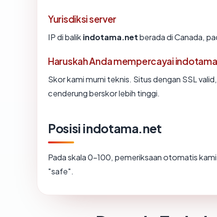
Yurisdiksi server
IP di balik
indotama.net
berada di Canada, pad
Haruskah Anda mempercayai indotama
Skor kami murni teknis. Situs dengan SSL valid
cenderung berskor lebih tinggi.
Posisi indotama.net
Pada skala 0-100, pemeriksaan otomatis ka
"safe".