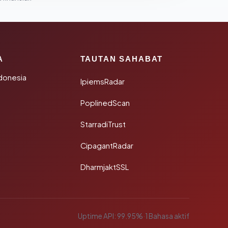
A
TAUTAN SAHABAT
donesia
IpiemsRadar
PoplinedScan
StarradiTrust
CipagantRadar
DharmjaktSSL
Uptime API: 99.95%
·
1 Bahasa aktif