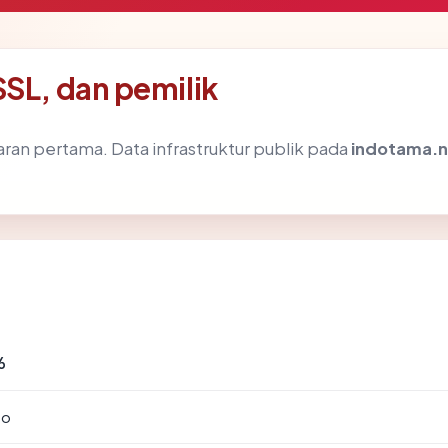
SL, dan pemilik
ran pertama. Data infrastruktur publik pada
indotama.n
6
to