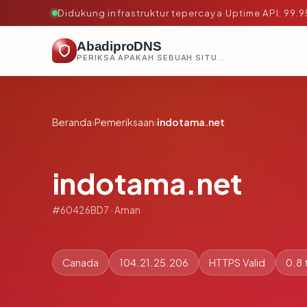
Didukung infrastruktur tepercaya
·
Uptime API: 99.
AbadiproDNS
PERIKSA APAKAH SEBUAH SITUS AMAN, TEPERCAYA, DAN TERVERIFIKASI DALAM HITUNGAN DETIK.
Beranda
›
Pemeriksaan
›
indotama.net
indotama.net
#60426BD7 · Aman
Canada
104.21.25.206
HTTPS Valid
0.8 