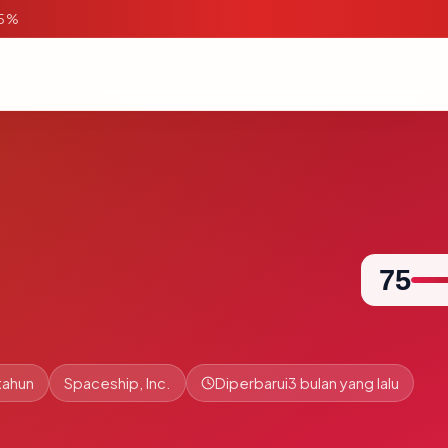
95%
75
tahun
Spaceship, Inc.
Diperbarui
3 bulan yang lalu