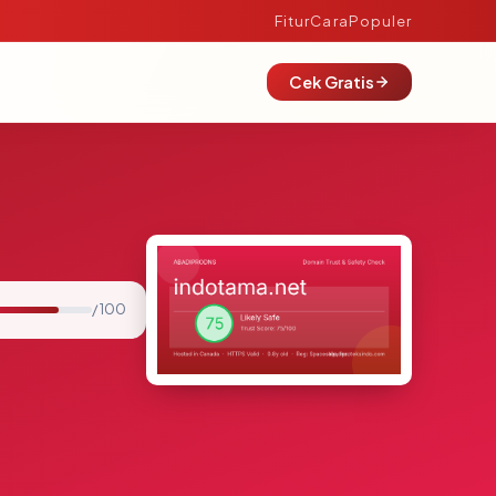
Fitur
Cara
Populer
Cek Gratis
/ 100