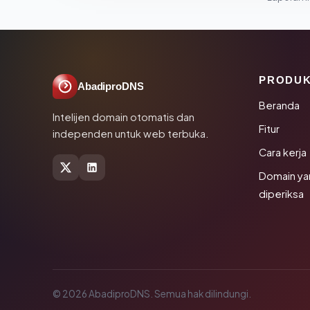
PRODU
AbadiproDNS
Beranda
Intelijen domain otomatis dan
Fitur
independen untuk web terbuka.
Cara kerja
Domain ya
diperiksa
© 2026 AbadiproDNS. Semua hak dilindungi.