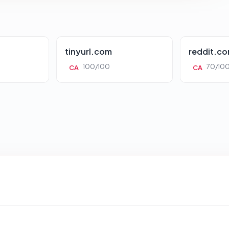
tinyurl.com
reddit.c
100/100
70/10
CA
CA