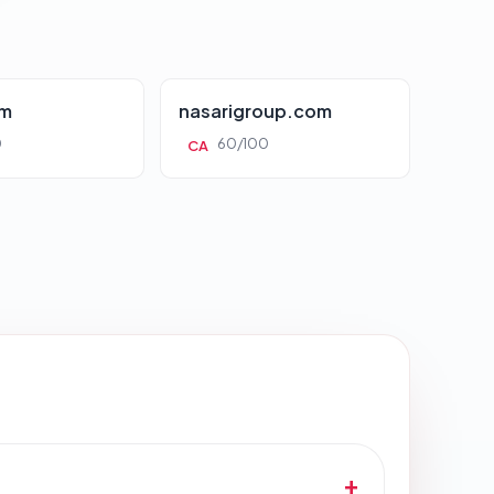
om
nasarigroup.com
0
60/100
CA