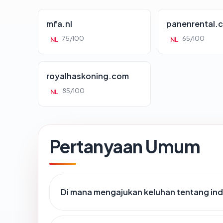
mfa.nl
panenrental.
75/100
65/100
NL
NL
royalhaskoning.com
85/100
NL
Pertanyaan Umum
Di mana mengajukan keluhan tentang ind