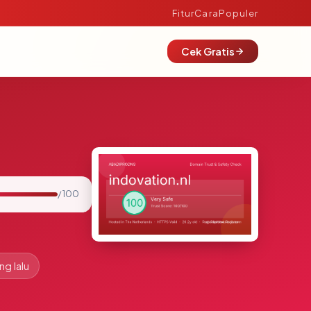
Fitur
Cara
Populer
Cek Gratis
/ 100
ng lalu