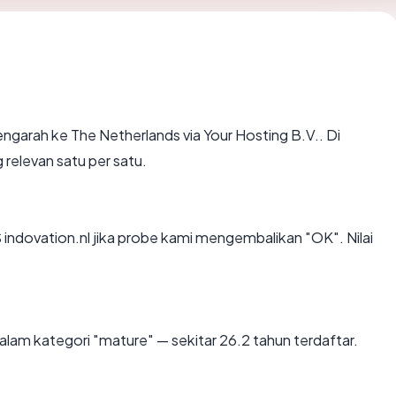
garah ke The Netherlands via Your Hosting B.V.. Di
 relevan satu per satu.
ndovation.nl jika probe kami mengembalikan "OK". Nilai
lam kategori "mature" — sekitar 26.2 tahun terdaftar.