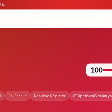
95%
100
d
26.2 tahun
Realtime Register
Diperbarui
3 bulan ya