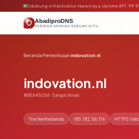
Didukung infrastruktur tepercaya
·
Uptime API: 99.
AbadiproDNS
PERIKSA APAKAH SEBUAH SITUS AMAN, TEPERCAYA, DAN TERVERIFIKASI DALAM HITUNGAN DETIK.
Beranda
›
Pemeriksaan
›
indovation.nl
indovation.nl
#BEA45058 · Sangat Aman
The Netherlands
185.182.56.116
HTTPS Vali