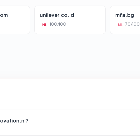
com
unilever.co.id
mfa.bg
100/100
70/100
NL
NL
ovation.nl?