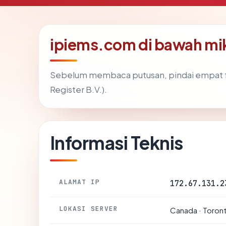
ipiems.com di bawah mi
Sebelum membaca putusan, pindai empat f
Register B.V.).
Informasi Teknis
ALAMAT IP
172.67.131.2
LOKASI SERVER
Canada · Toron