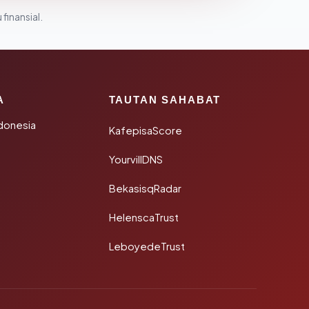
 finansial.
A
TAUTAN SAHABAT
donesia
KafepisaScore
YourvillDNS
BekasisqRadar
HelenscaTrust
LeboyedeTrust