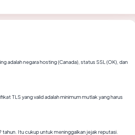
enting adalah negara hosting (Canada), status SSL (OK), dan
kat TLS yang valid adalah minimum mutlak yang harus
 ? tahun. Itu cukup untuk meninggalkan jejak reputasi.