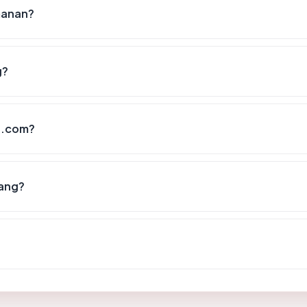
manan?
g?
ms.com?
lang?