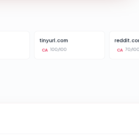
tinyurl.com
reddit.c
100/100
70/10
CA
CA