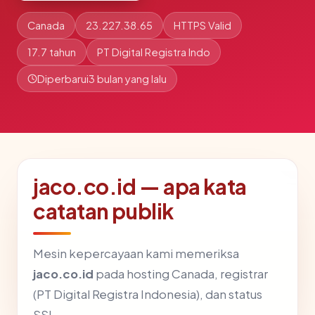
Canada
23.227.38.65
HTTPS Valid
17.7 tahun
PT Digital Registra Indo
Diperbarui
3 bulan yang lalu
jaco.co.id — apa kata
catatan publik
Mesin kepercayaan kami memeriksa
jaco.co.id
pada hosting Canada, registrar
(PT Digital Registra Indonesia), dan status
SSL.