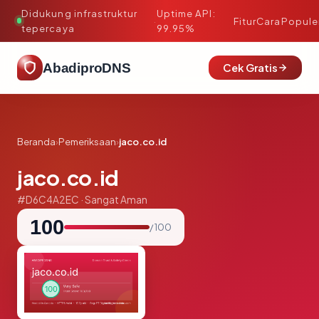
Didukung infrastruktur
Uptime API:
·
Fitur
Cara
Popule
tepercaya
99.95%
AbadiproDNS
Cek Gratis
Beranda
›
Pemeriksaan
›
jaco.co.id
jaco.co.id
#D6C4A2EC · Sangat Aman
100
/ 100