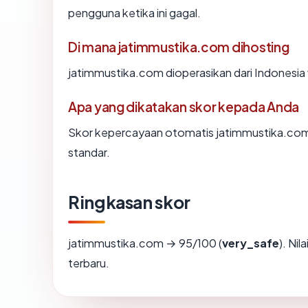
pengguna ketika ini gagal.
Di mana jatimmustika.com dihosting
jatimmustika.com dioperasikan dari Indone
Apa yang dikatakan skor kepada Anda
Skor kepercayaan otomatis jatimmustika.com 
standar.
Ringkasan skor
jatimmustika.com → 95/100 (
very_safe
). Ni
terbaru.