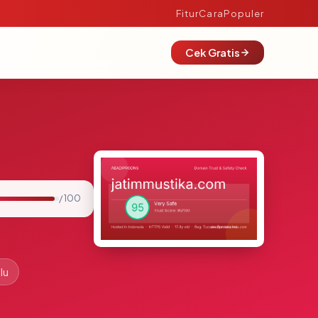
Fitur
Cara
Populer
Cek Gratis
/ 100
lu