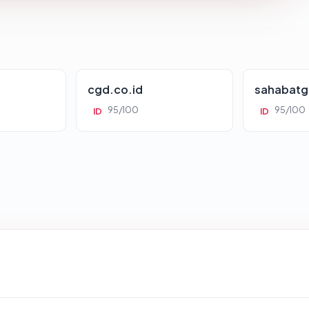
cgd.co.id
sahabatg
95/100
95/100
ID
ID