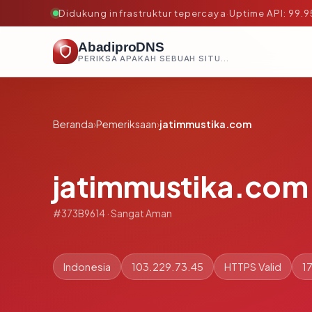
Didukung infrastruktur tepercaya
·
Uptime API: 99.
AbadiproDNS
PERIKSA APAKAH SEBUAH SITUS AMAN, TEPERCAYA, DAN TERVERIFIKASI DALAM HITUNGAN DETIK.
Beranda
›
Pemeriksaan
›
jatimmustika.com
jatimmustika.com
#373B9614 · Sangat Aman
Indonesia
103.229.73.45
HTTPS Valid
17