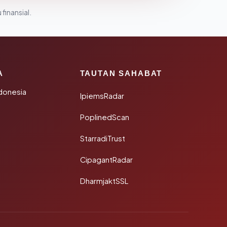
 finansial.
A
TAUTAN SAHABAT
donesia
IpiemsRadar
PoplinedScan
StarradiTrust
CipagantRadar
DharmjaktSSL