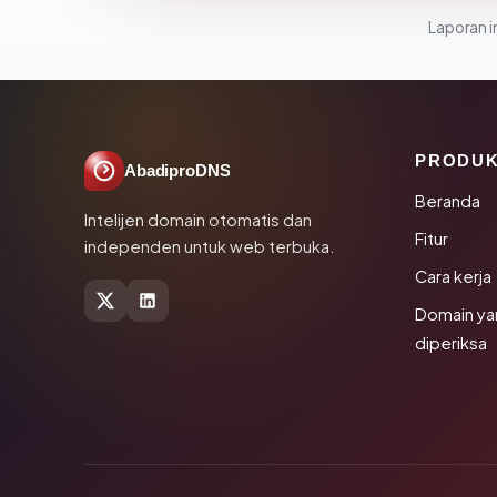
Laporan in
PRODU
AbadiproDNS
Beranda
Intelijen domain otomatis dan
Fitur
independen untuk web terbuka.
Cara kerja
Domain ya
diperiksa