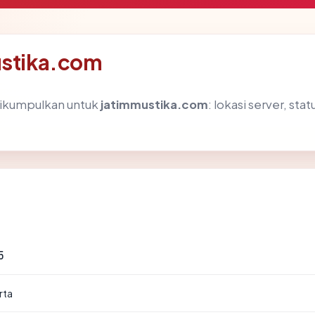
ustika.com
dikumpulkan untuk
jatimmustika.com
: lokasi server, sta
5
rta