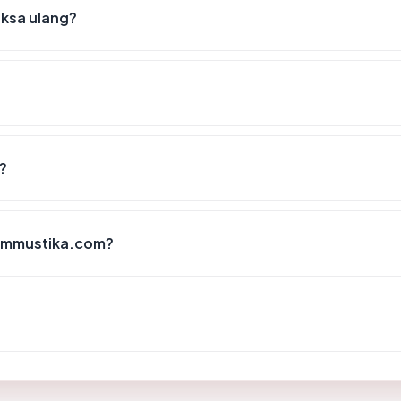
iksa ulang?
?
timmustika.com?