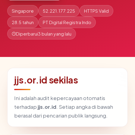
Singapore
52.221.177.225
HTTPS Valid
28.5 tahun
PT Digital Registra Indo
Diperbarui
3 bulan yang lalu
jjs.or.id sekilas
Ini adalah audit kepercayaan otomatis
terhadap
jjs.or.id
. Setiap angka di bawah
berasal dari pencarian publik langsung.