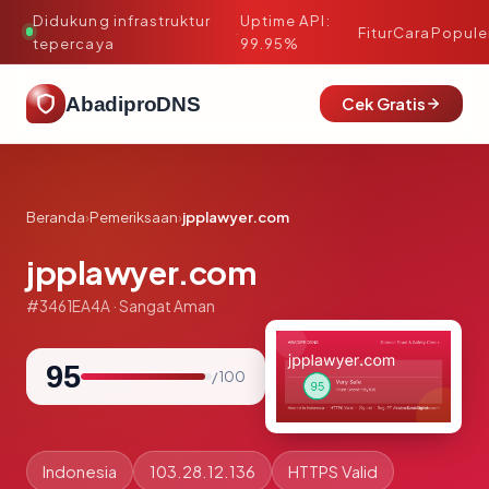
Didukung infrastruktur
Uptime API:
·
Fitur
Cara
Popule
tepercaya
99.95%
AbadiproDNS
Cek Gratis
Beranda
›
Pemeriksaan
›
jpplawyer.com
jpplawyer.com
#3461EA4A · Sangat Aman
95
/ 100
Indonesia
103.28.12.136
HTTPS Valid