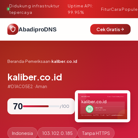
Didukung infrastruktur
Uptime API:
·
Fitur
Cara
Popule
tepercaya
99.95%
AbadiproDNS
Cek Gratis
Beranda
›
Pemeriksaan
›
kaliber.co.id
kaliber.co.id
#D1AC05E2 · Aman
70
/ 100
Indonesia
103.102.0.185
Tanpa HTTPS