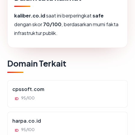
kaliber.co.id
saat ini berperingkat
safe
dengan skor
70/100
, berdasarkan murni fakta
infrastruktur publik.
Domain Terkait
cpssoft.com
95/100
ID
harpa.co.id
95/100
ID