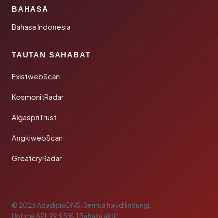
BAHASA
Bahasa Indonesia
TAUTAN SAHABAT
ExistwebScan
KosmonitRadar
AlgaspriTrust
AngklwebScan
GreatcryRadar
© 2026 AbadiproDNS. Semua hak dilindungi.
Uptime API: 99.95%
·
1 Bahasa aktif