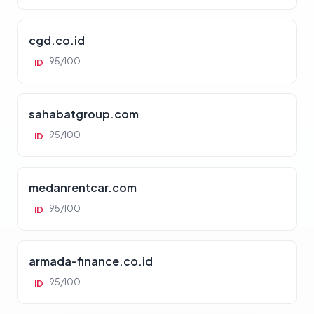
cgd.co.id
95/100
ID
sahabatgroup.com
95/100
ID
medanrentcar.com
95/100
ID
armada-finance.co.id
95/100
ID