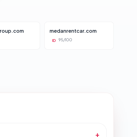
roup.com
medanrentcar.com
95/100
ID