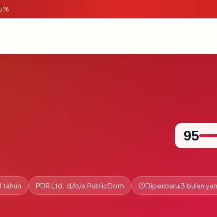
95%
95
 tahun
PDR Ltd. d/b/a PublicDom
Diperbarui
3 bulan yan