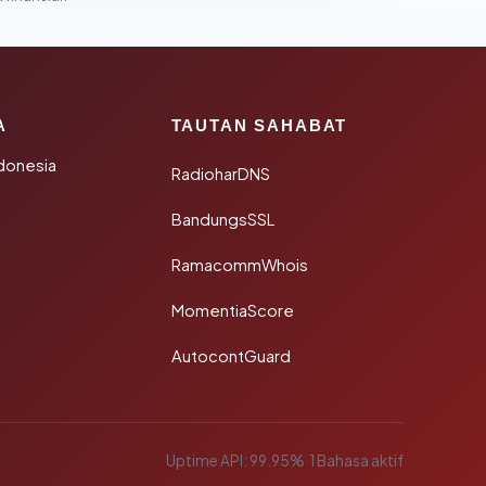
A
TAUTAN SAHABAT
donesia
RadioharDNS
BandungsSSL
RamacommWhois
MomentiaScore
AutocontGuard
Uptime API: 99.95%
·
1 Bahasa aktif