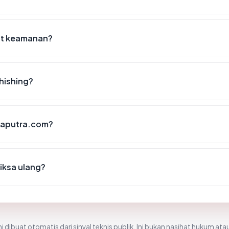
ist keamanan?
hishing?
ayaputra.com?
iksa ulang?
i dibuat otomatis dari sinyal teknis publik. Ini bukan nasihat hukum atau