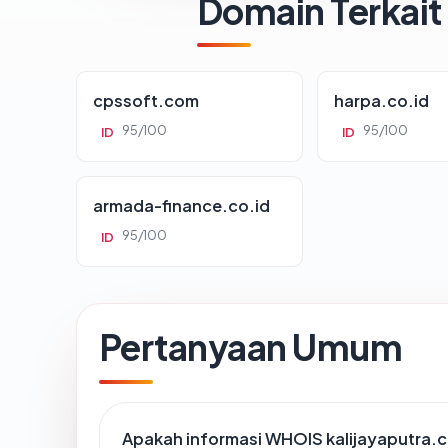
Domain Terkait
cpssoft.com
harpa.co.id
95/100
95/100
ID
ID
armada-finance.co.id
95/100
ID
Pertanyaan Umum
Apakah informasi WHOIS kalijayaputra.