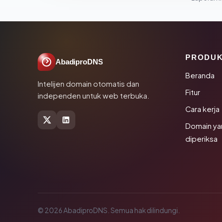
PRODU
AbadiproDNS
Beranda
Intelijen domain otomatis dan
Fitur
independen untuk web terbuka.
Cara kerja
Domain ya
diperiksa
© 2026 AbadiproDNS. Semua hak dilindungi.