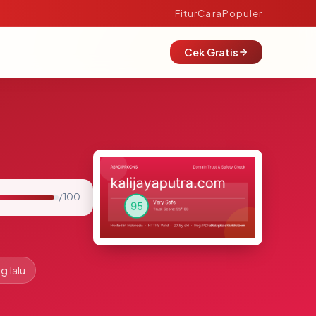
Fitur
Cara
Populer
Cek Gratis
/ 100
g lalu