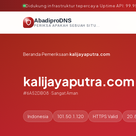
Didukung infrastruktur tepercaya
·
Uptime API: 99.
AbadiproDNS
PERIKSA APAKAH SEBUAH SITUS AMAN, TEPERCAYA, DAN TERVERIFIKASI DALAM HITUNGAN DETIK.
Beranda
›
Pemeriksaan
›
kalijayaputra.com
kalijayaputra.com
#6A52DB08 · Sangat Aman
Indonesia
101.50.1.120
HTTPS Valid
20.8