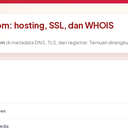
com: hosting, SSL, dan WHOIS
com
di metadata DNS, TLS, dan registrar. Temuan dirangk
pen
edia