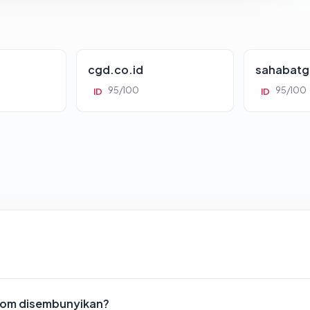
cgd.co.id
sahabatg
95/100
95/100
ID
ID
com disembunyikan?