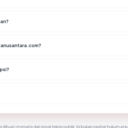
uan?
atanusantara.com?
psi?
i dibuat otomatis dari sinyal teknis publik. Ini bukan nasihat hukum atau