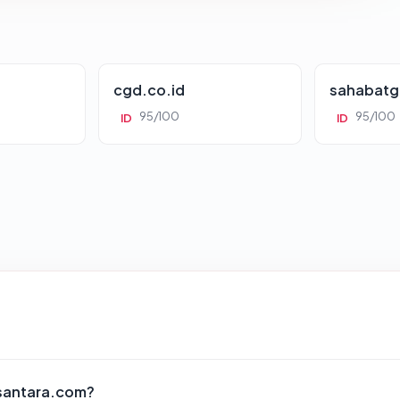
cgd.co.id
sahabatg
95/100
95/100
ID
ID
usantara.com?