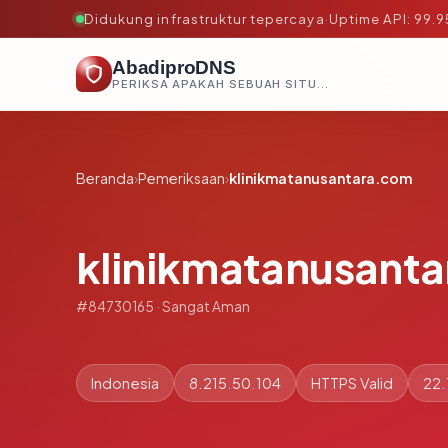
Didukung infrastruktur tepercaya
·
Uptime API: 99.
AbadiproDNS
PERIKSA APAKAH SEBUAH SITUS AMAN, TEPERCAYA, DAN TERVERIFIKASI DALAM HITUNGAN DETIK.
Beranda
›
Pemeriksaan
›
klinikmatanusantara.com
klinikmatanusant
#84730165 · Sangat Aman
Indonesia
8.215.50.104
HTTPS Valid
22.