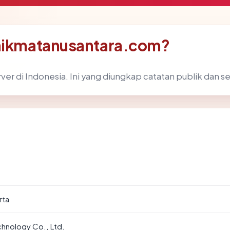
inikmatanusantara.com?
er di Indonesia. Ini yang diungkap catatan publik dan ser
rta
chnology Co., Ltd.