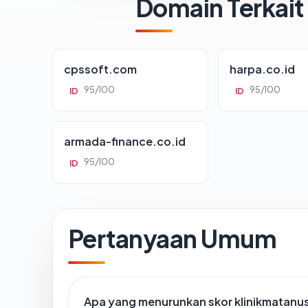
Domain Terkait
cpssoft.com
harpa.co.id
95/100
95/100
ID
ID
armada-finance.co.id
95/100
ID
Pertanyaan Umum
Apa yang menurunkan skor klinikmatan