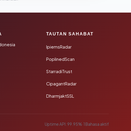
A
TAUTAN SAHABAT
donesia
IpiemsRadar
PoplinedScan
StarradiTrust
CipagantRadar
DharmjaktSSL
Uptime API: 99.95%
·
1 Bahasa aktif