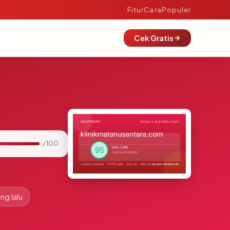
Fitur
Cara
Populer
Cek Gratis
/ 100
ng lalu