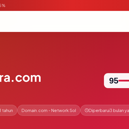
95%
ara.com
95
1 tahun
Domain.com - Network Sol
Diperbarui
3 bulan ya