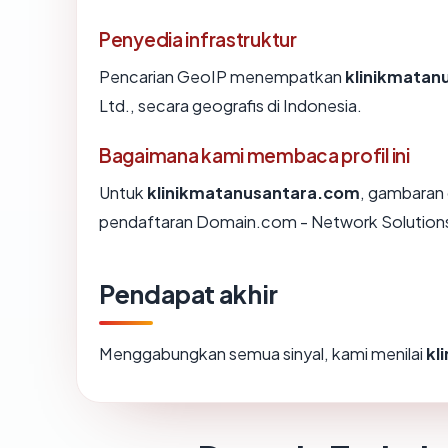
Penyedia infrastruktur
Pencarian GeoIP menempatkan
klinikmatan
Ltd., secara geografis di Indonesia.
Bagaimana kami membaca profil ini
Untuk
klinikmatanusantara.com
, gambaran 
pendaftaran Domain.com - Network Solutions, 
Pendapat akhir
Menggabungkan semua sinyal, kami menilai
kl