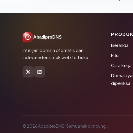
PRODU
AbadiproDNS
Beranda
Intelijen domain otomatis dan
Fitur
independen untuk web terbuka.
Cara kerja
Domain ya
diperiksa
© 2026 AbadiproDNS. Semua hak dilindungi.