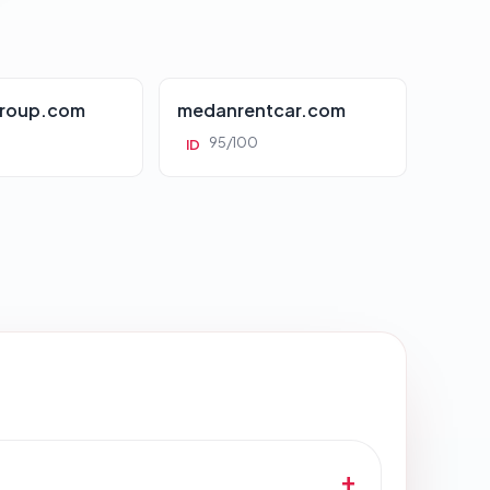
roup.com
medanrentcar.com
95/100
ID