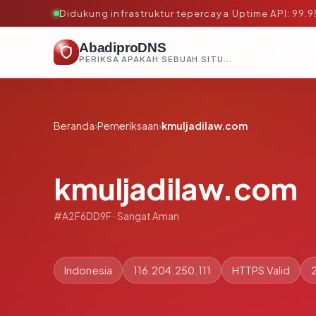
Didukung infrastruktur tepercaya
·
Uptime API: 99.
AbadiproDNS
PERIKSA APAKAH SEBUAH SITUS AMAN, TEPERCAYA, DAN TERVERIFIKASI DALAM HITUNGAN DETIK.
Beranda
›
Pemeriksaan
›
kmuljadilaw.com
kmuljadilaw.com
#A2F6DD9F · Sangat Aman
Indonesia
116.204.250.111
HTTPS Valid
2