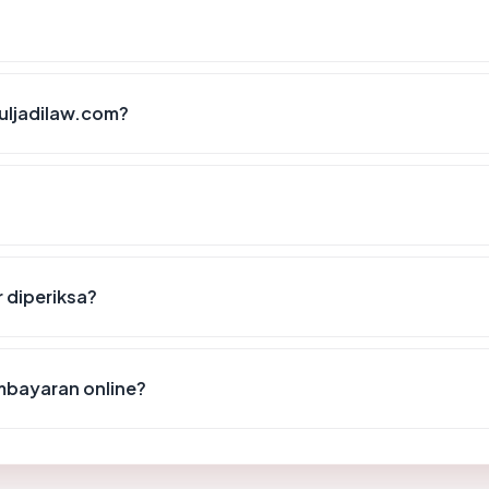
uljadilaw.com?
r diperiksa?
mbayaran online?