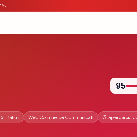
95%
95
5.1 tahun
Web Commerce Communicati
Diperbarui
3 b