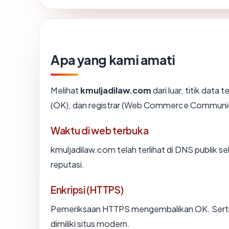
Apa yang kami amati
Melihat
kmuljadilaw.com
dari luar, titik data
(OK), dan registrar (Web Commerce Communic
Waktu di web terbuka
kmuljadilaw.com telah terlihat di DNS publik se
reputasi.
Enkripsi (HTTPS)
Pemeriksaan HTTPS mengembalikan OK. Sertifi
dimiliki situs modern.