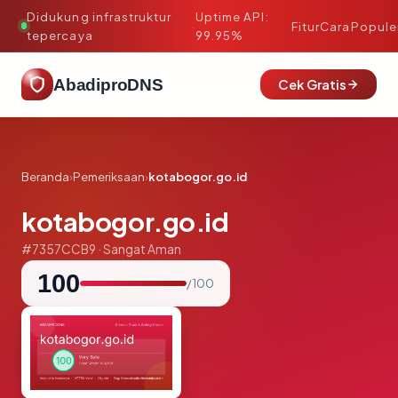
Didukung infrastruktur
Uptime API:
·
Fitur
Cara
Popule
tepercaya
99.95%
AbadiproDNS
Cek Gratis
Beranda
›
Pemeriksaan
›
kotabogor.go.id
kotabogor.go.id
#7357CCB9 · Sangat Aman
100
/ 100