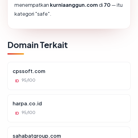
menempatkan
kurniaanggun.com
di
70
— itu
kategori "safe".
Domain Terkait
cpssoft.com
95/100
ID
harpa.co.id
95/100
ID
sahabatgroup.com