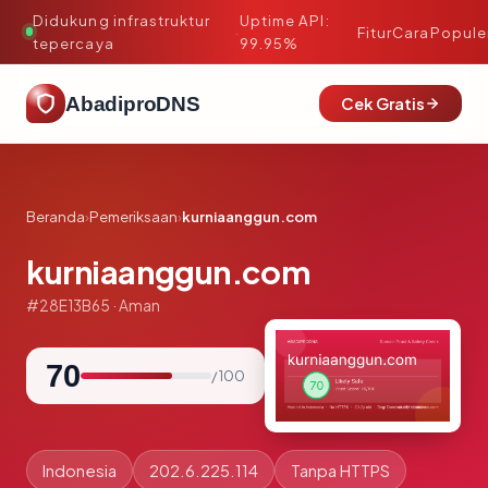
Didukung infrastruktur
Uptime API:
·
Fitur
Cara
Popule
tepercaya
99.95%
AbadiproDNS
Cek Gratis
Beranda
›
Pemeriksaan
›
kurniaanggun.com
kurniaanggun.com
#28E13B65 · Aman
70
/ 100
Indonesia
202.6.225.114
Tanpa HTTPS