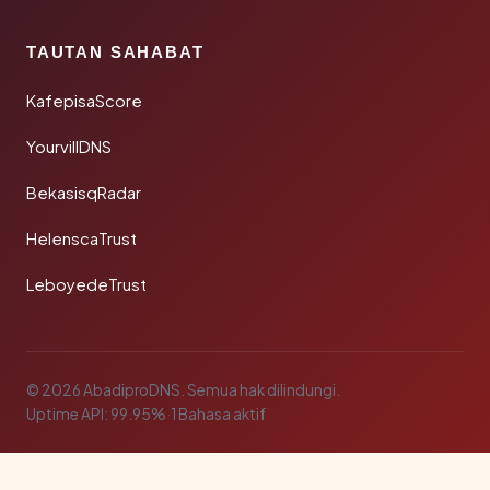
TAUTAN SAHABAT
KafepisaScore
YourvillDNS
BekasisqRadar
HelenscaTrust
LeboyedeTrust
© 2026 AbadiproDNS. Semua hak dilindungi.
Uptime API: 99.95%
·
1 Bahasa aktif