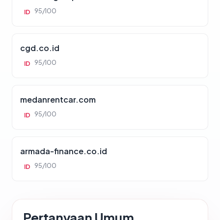
95/100
ID
cgd.co.id
95/100
ID
medanrentcar.com
95/100
ID
armada-finance.co.id
95/100
ID
Pertanyaan Umum