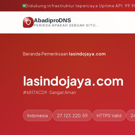
Didukung infrastruktur tepercaya
·
Uptime API: 99.
AbadiproDNS
PERIKSA APAKAH SEBUAH SITUS AMAN, TEPERCAYA, DAN TERVERIFIKASI DALAM HITUNGAN DETIK.
Beranda
›
Pemeriksaan
›
lasindojaya.com
lasindojaya.com
#6817ACD9 · Sangat Aman
Indonesia
27.123.220.59
HTTPS Valid
24