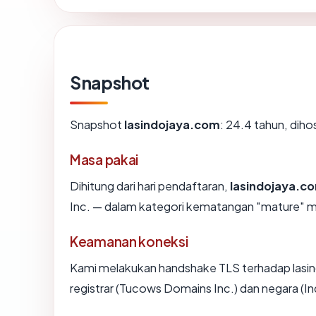
Snapshot
Snapshot
lasindojaya.com
: 24.4 tahun, dih
Masa pakai
Dihitung dari hari pendaftaran,
lasindojaya.c
Inc. — dalam kategori kematangan "mature" m
Keamanan koneksi
Kami melakukan handshake TLS terhadap las
registrar (Tucows Domains Inc.) dan negara (I