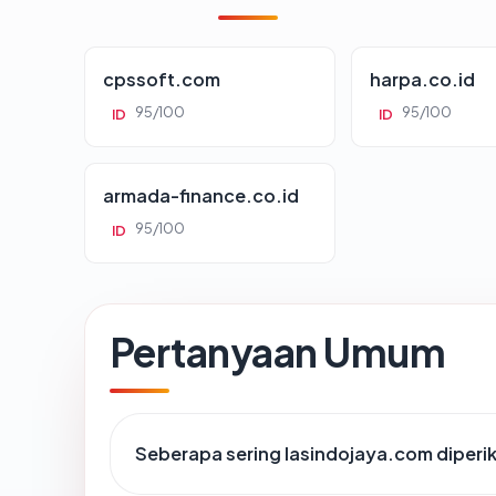
cpssoft.com
harpa.co.id
95/100
95/100
ID
ID
armada-finance.co.id
95/100
ID
Pertanyaan Umum
Seberapa sering lasindojaya.com diperi