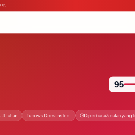
95%
95
.4 tahun
Tucows Domains Inc.
Diperbarui
3 bulan yang l