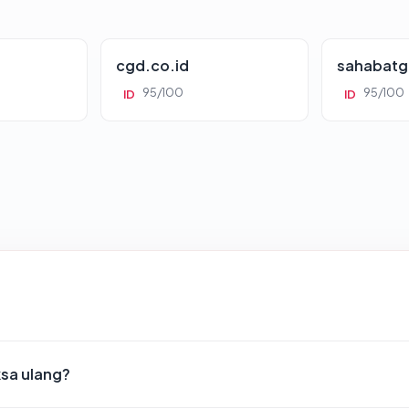
cgd.co.id
sahabatg
95/100
95/100
ID
ID
ksa ulang?