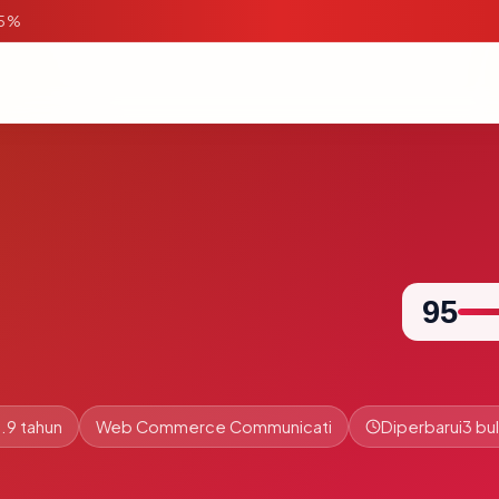
95%
95
.9 tahun
Web Commerce Communicati
Diperbarui
3 bul