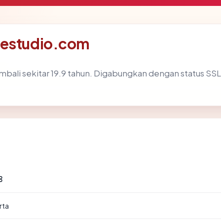
nestudio.com
bali sekitar 19.9 tahun. Digabungkan dengan status S
8
rta