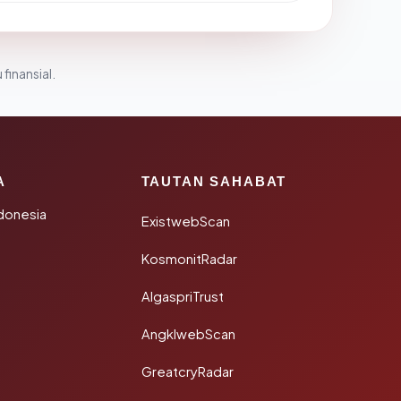
 finansial.
A
TAUTAN SAHABAT
donesia
ExistwebScan
KosmonitRadar
AlgaspriTrust
AngklwebScan
GreatcryRadar