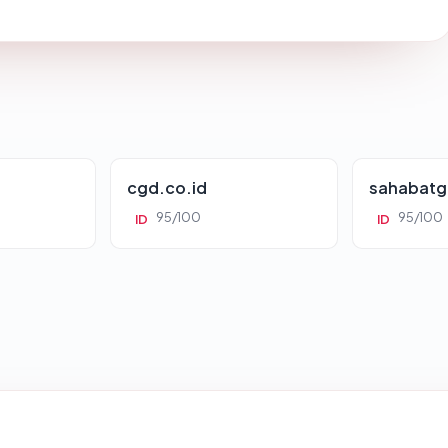
cgd.co.id
sahabatg
95/100
95/100
ID
ID