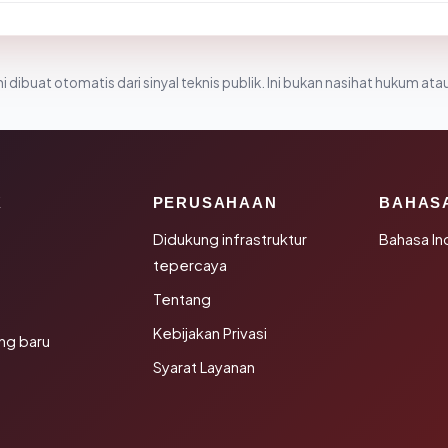
i dibuat otomatis dari sinyal teknis publik. Ini bukan nasihat hukum atau
K
PERUSAHAAN
BAHAS
Didukung infrastruktur
Bahasa In
tepercaya
Tentang
Kebijakan Privasi
ng baru
Syarat Layanan