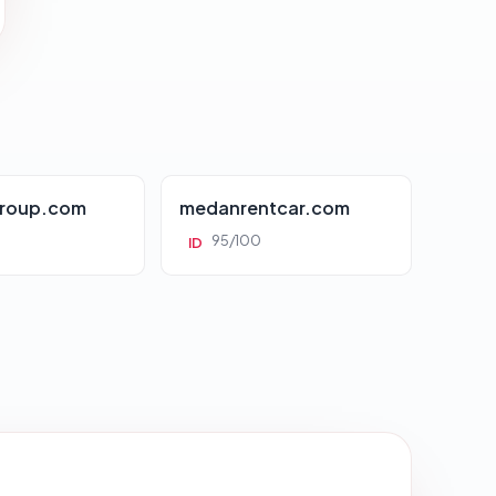
roup.com
medanrentcar.com
95/100
ID