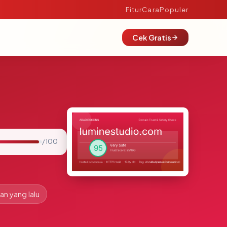
Fitur
Cara
Populer
Cek Gratis
/ 100
an yang lalu