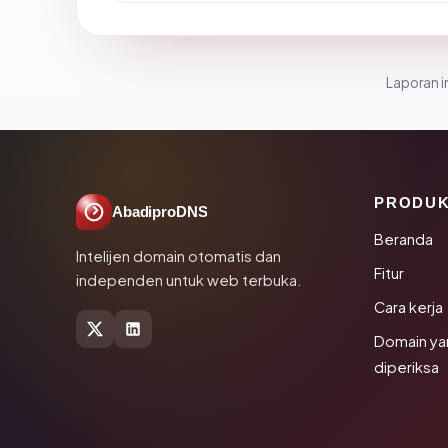
Laporan in
PRODU
AbadiproDNS
Beranda
Intelijen domain otomatis dan
Fitur
independen untuk web terbuka.
Cara kerja
Domain ya
diperiksa