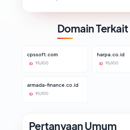
Domain Terkait
cpssoft.com
harpa.co.id
95/100
95/100
ID
ID
armada-finance.co.id
95/100
ID
Pertanyaan Umum