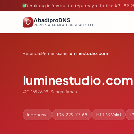
Didukung infrastruktur tepercaya
·
Uptime API: 99.
AbadiproDNS
PERIKSA APAKAH SEBUAH SITUS AMAN, TEPERCAYA, DAN TERVERIFIKASI DALAM HITUNGAN DETIK.
Beranda
›
Pemeriksaan
›
luminestudio.com
luminestudio.com
#CD6928D9 · Sangat Aman
Indonesia
103.229.73.68
HTTPS Valid
19