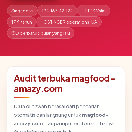
Singapore
194.163.42.124
HTTPS Valid
17.9 tahun
HOSTINGER operations, UA
Diperbarui
3 bulan yang lalu
Audit terbuka magfood-
amazy.com
Data di bawah berasal dari pencarian
otomatis dan langsung untuk
magfood-
amazy.com
. Tanpa input editorial — hanya
fakta infrastruktur publik.