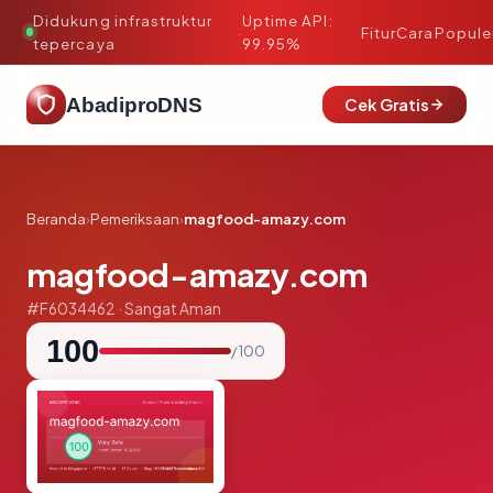
Didukung infrastruktur
Uptime API:
·
Fitur
Cara
Popule
tepercaya
99.95%
AbadiproDNS
Cek Gratis
Beranda
›
Pemeriksaan
›
magfood-amazy.com
magfood-amazy.com
#F6034462 · Sangat Aman
100
/ 100