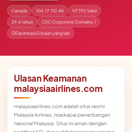
Canada
104.17.110.44
HTTPS Valid
29.6 tahun
CSC Corporate Domains, I
Diperbarui
3 bulan yang lalu
Ulasan Keamanan
malaysiaairlines.com
malaysiaairlines.com adalah situs resmi
Malaysia Airlines, maskapai penerbangan
nasional Malaysia. Situs ini aman dengan
sertifikat SSL dan sudah beroperasi selama