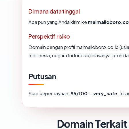
Di mana data tinggal
Apa pun yang Anda kirim ke
malmalioboro.co
Perspektif risiko
Domain dengan profil malmalioboro.co.id (usia 
Indonesia, negara Indonesia) biasanya jatuh d
Putusan
Skor kepercayaan:
95/100
—
very_safe
. Ini
Domain Terkait