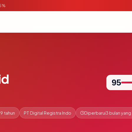
95%
id
95
9 tahun
PT Digital Registra Indo
Diperbarui
3 bulan yang 