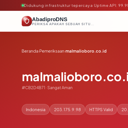
Didukung infrastruktur tepercaya
·
Uptime API: 99.
AbadiproDNS
PERIKSA APAKAH SEBUAH SITUS AMAN, TEPERCAYA, DAN TERVERIFIKASI DALAM HITUNGAN DETIK.
Beranda
›
Pemeriksaan
›
malmalioboro.co.id
malmalioboro.co.
#CB2D4B71 · Sangat Aman
Indonesia
203.175.9.98
HTTPS Valid
20.