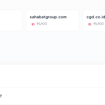
sahabatgroup.com
cgd.co.i
95/100
95/100
ID
ID
?