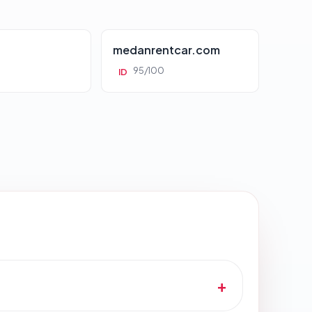
d
medanrentcar.com
95/100
ID