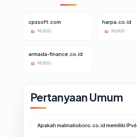
cpssoft.com
harpa.co.id
95/100
95/100
ID
ID
armada-finance.co.id
95/100
ID
Pertanyaan Umum
Apakah malmalioboro.co.id memiliki IPv6