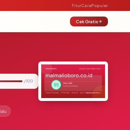
Fitur
Cara
Populer
Cek Gratis
/ 100
lalu