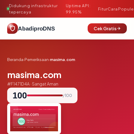
Didukung infrastruktur
Uptime API:
·
Fitur
Cara
Popule
tepercaya
99.95%
AbadiproDNS
Cek Gratis
Beranda
›
Pemeriksaan
›
masima.com
masima.com
#F1471D4A · Sangat Aman
100
/ 100