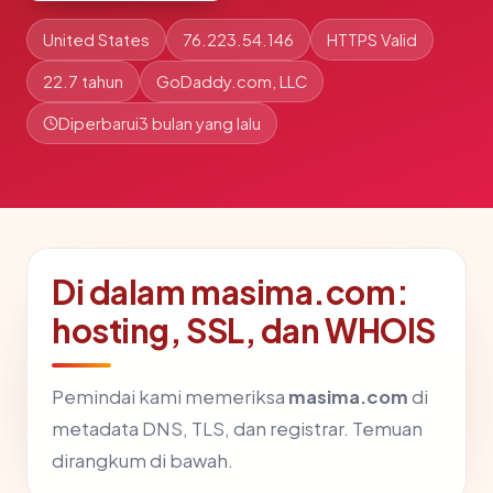
United States
76.223.54.146
HTTPS Valid
22.7 tahun
GoDaddy.com, LLC
Diperbarui
3 bulan yang lalu
Di dalam masima.com:
hosting, SSL, dan WHOIS
Pemindai kami memeriksa
masima.com
di
metadata DNS, TLS, dan registrar. Temuan
dirangkum di bawah.