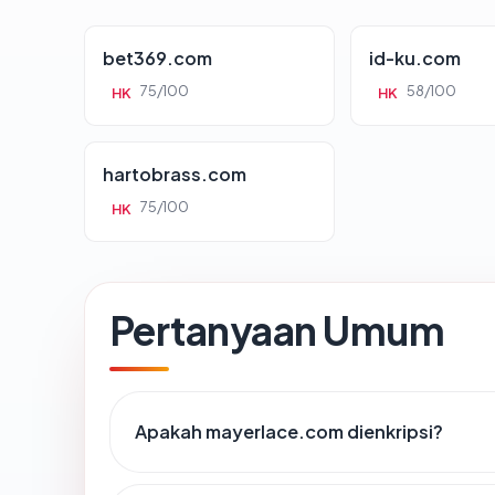
bet369.com
id-ku.com
75/100
58/100
HK
HK
hartobrass.com
75/100
HK
Pertanyaan Umum
Apakah mayerlace.com dienkripsi?