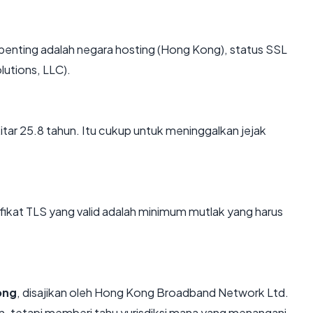
 terpenting adalah negara hosting (Hong Kong), status SSL
lutions, LLC).
itar 25.8 tahun. Itu cukup untuk meninggalkan jejak
kat TLS yang valid adalah minimum mutlak yang harus
ong
, disajikan oleh Hong Kong Broadband Network Ltd.
, tetapi memberi tahu yurisdiksi mana yang menangani