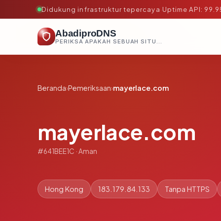
Didukung infrastruktur tepercaya
·
Uptime API: 99.
AbadiproDNS
PERIKSA APAKAH SEBUAH SITUS AMAN, TEPERCAYA, DAN TERVERIFIKASI DALAM HITUNGAN DETIK.
Beranda
›
Pemeriksaan
›
mayerlace.com
mayerlace.com
#641BEE1C · Aman
Hong Kong
183.179.84.133
Tanpa HTTPS