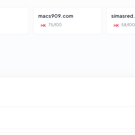
macs909.com
simasred
75/100
58/100
HK
HK