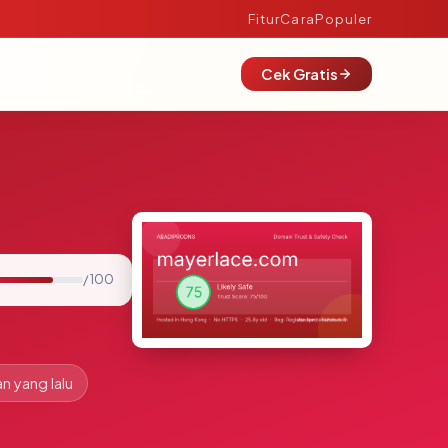
Fitur
Cara
Populer
Cek Gratis
/ 100
an yang lalu