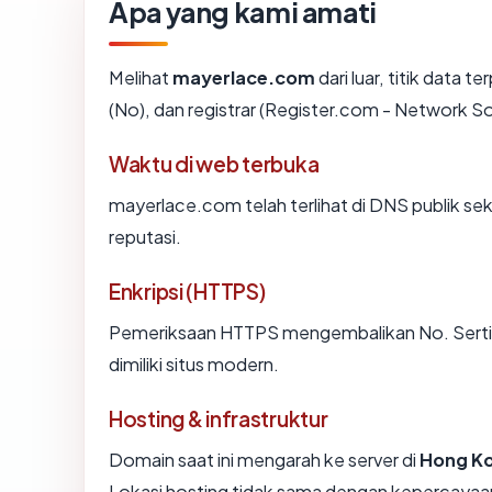
Apa yang kami amati
Melihat
mayerlace.com
dari luar, titik data
(No), dan registrar (Register.com - Network So
Waktu di web terbuka
mayerlace.com telah terlihat di DNS publik sek
reputasi.
Enkripsi (HTTPS)
Pemeriksaan HTTPS mengembalikan No. Sertifi
dimiliki situs modern.
Hosting & infrastruktur
Domain saat ini mengarah ke server di
Hong K
Lokasi hosting tidak sama dengan kepercayaan