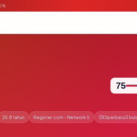
95%
75
25.8 tahun
Register.com - Network S
Diperbarui
3 bul