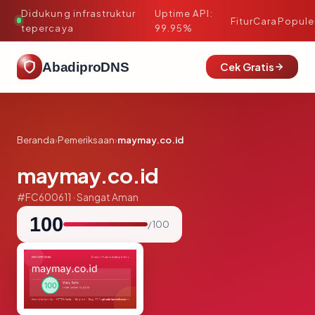
Didukung infrastruktur
Uptime API:
·
Fitur
Cara
Popule
tepercaya
99.95%
AbadiproDNS
Cek Gratis
Beranda
›
Pemeriksaan
›
maymay.co.id
maymay.co.id
#FC600611 · Sangat Aman
100
/ 100