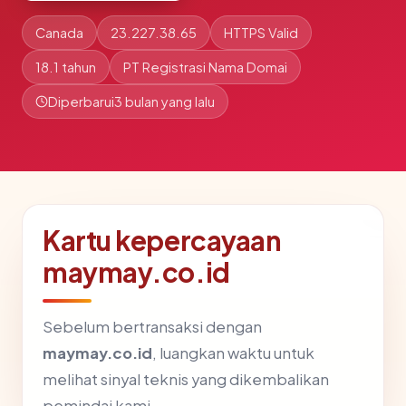
Canada
23.227.38.65
HTTPS Valid
18.1 tahun
PT Registrasi Nama Domai
Diperbarui
3 bulan yang lalu
Kartu kepercayaan
maymay.co.id
Sebelum bertransaksi dengan
maymay.co.id
, luangkan waktu untuk
melihat sinyal teknis yang dikembalikan
pemindai kami.