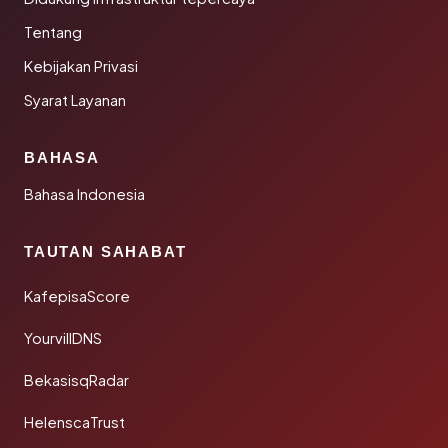
Tentang
Kebijakan Privasi
Syarat Layanan
BAHASA
Bahasa Indonesia
TAUTAN SAHABAT
KafepisaScore
YourvillDNS
BekasisqRadar
HelenscaTrust