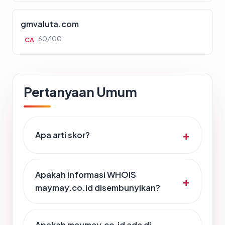
gmvaluta.com
60/100
CA
Pertanyaan Umum
Apa arti skor?
Apakah informasi WHOIS
maymay.co.id disembunyikan?
Apakah maymay.co.id ada di