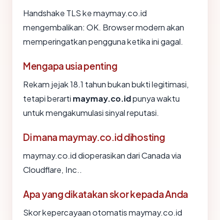
Handshake TLS ke maymay.co.id
mengembalikan: OK. Browser modern akan
memperingatkan pengguna ketika ini gagal.
Mengapa usia penting
Rekam jejak 18.1 tahun bukan bukti legitimasi,
tetapi berarti
maymay.co.id
punya waktu
untuk mengakumulasi sinyal reputasi.
Di mana maymay.co.id dihosting
maymay.co.id dioperasikan dari Canada via
Cloudflare, Inc..
Apa yang dikatakan skor kepada Anda
Skor kepercayaan otomatis maymay.co.id