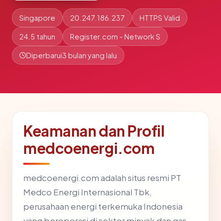
Singapore
20.247.186.237
HTTPS Valid
24.5 tahun
Register.com - Network S
Diperbarui
3 bulan yang lalu
Keamanan dan Profil
medcoenergi.com
medcoenergi.com adalah situs resmi PT
Medco Energi Internasional Tbk,
perusahaan energi terkemuka Indonesia
yang beroperasi di sektor minyak dan gas