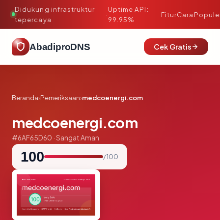
Didukung infrastruktur
Uptime API:
·
Fitur
Cara
Popule
tepercaya
99.95%
AbadiproDNS
Cek Gratis
Beranda
›
Pemeriksaan
›
medcoenergi.com
medcoenergi.com
#6AF65D60 · Sangat Aman
100
/ 100