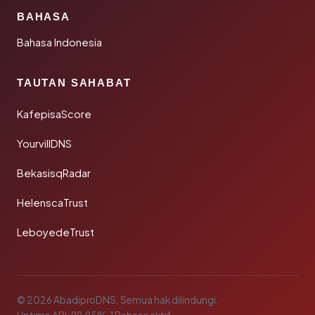
BAHASA
Bahasa Indonesia
TAUTAN SAHABAT
KafepisaScore
YourvillDNS
BekasisqRadar
HelenscaTrust
LeboyedeTrust
© 2026 AbadiproDNS. Semua hak dilindungi.