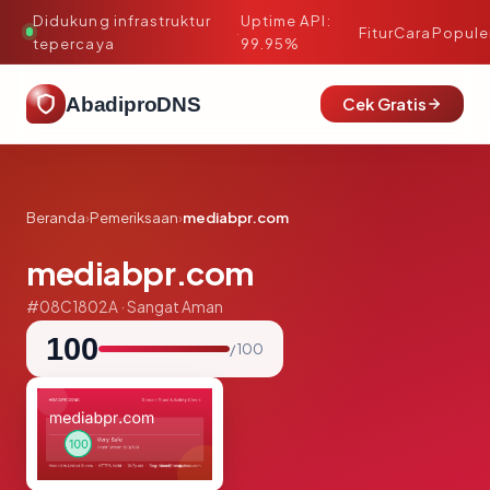
Didukung infrastruktur
Uptime API:
·
Fitur
Cara
Popule
tepercaya
99.95%
AbadiproDNS
Cek Gratis
Beranda
›
Pemeriksaan
›
mediabpr.com
mediabpr.com
#08C1802A · Sangat Aman
100
/ 100