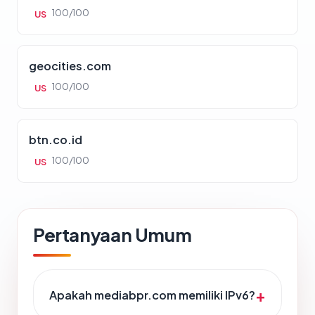
100/100
US
geocities.com
100/100
US
btn.co.id
100/100
US
Pertanyaan Umum
Apakah mediabpr.com memiliki IPv6?