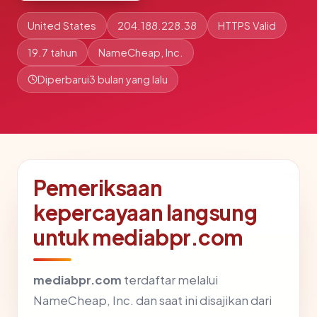
United States
204.188.228.38
HTTPS Valid
19.7 tahun
NameCheap, Inc.
Diperbarui
3 bulan yang lalu
Pemeriksaan
kepercayaan langsung
untuk mediabpr.com
mediabpr.com
terdaftar melalui
NameCheap, Inc. dan saat ini disajikan dari