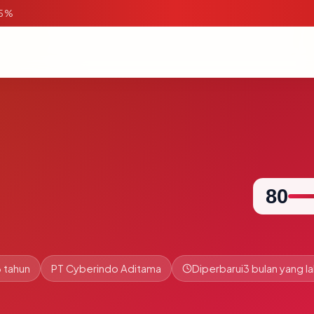
95%
80
 tahun
PT Cyberindo Aditama
Diperbarui
3 bulan yang la