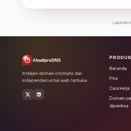
Laporan in
PRODU
AbadiproDNS
Beranda
Intelijen domain otomatis dan
Fitur
independen untuk web terbuka.
Cara kerja
Domain ya
diperiksa