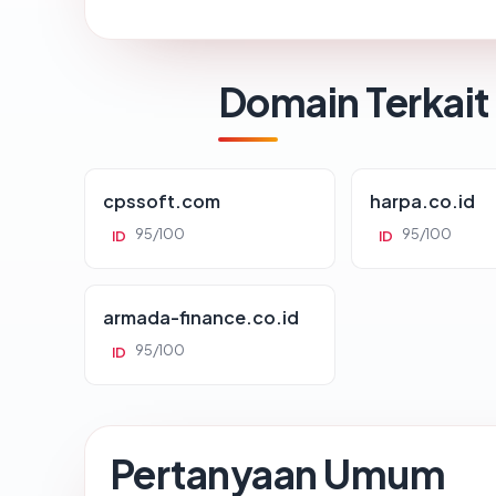
Domain Terkait
cpssoft.com
harpa.co.id
95/100
95/100
ID
ID
armada-finance.co.id
95/100
ID
Pertanyaan Umum