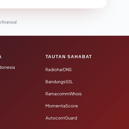
 finansial.
A
TAUTAN SAHABAT
donesia
RadioharDNS
BandungsSSL
RamacommWhois
MomentiaScore
AutocontGuard