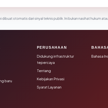
i dibuat otomatis dari sinyal teknis publik. Ini bukan nasihat hukum atau
K
PERUSAHAAN
BAHAS
Didukung infrastruktur
Bahasa In
tepercaya
Tentang
Kebijakan Privasi
ng baru
Syarat Layanan