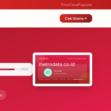
Fitur
Cara
Populer
Cek Gratis
/ 100
lu