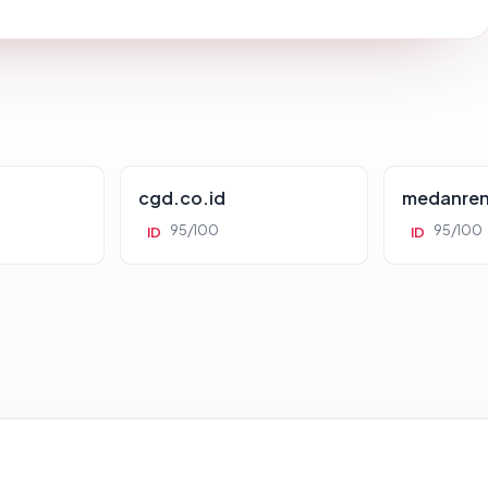
cgd.co.id
medanren
95/100
95/100
ID
ID