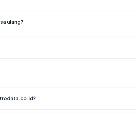
ksa ulang?
trodata.co.id?