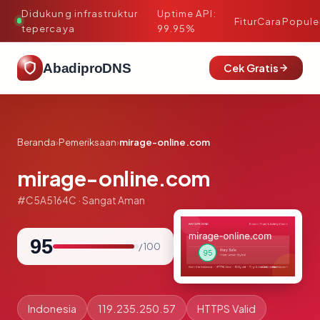
Didukung infrastruktur
Uptime API:
·
Fitur
Cara
Popule
tepercaya
99.95%
AbadiproDNS
Cek Gratis
Beranda
›
Pemeriksaan
›
mirage-online.com
mirage-online.com
#C5A5164C · Sangat Aman
95
/ 100
Indonesia
119.235.250.57
HTTPS Valid