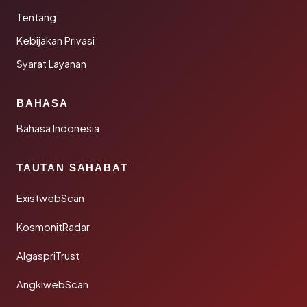
Tentang
Kebijakan Privasi
Syarat Layanan
BAHASA
Bahasa Indonesia
TAUTAN SAHABAT
ExistwebScan
KosmonitRadar
AlgaspriTrust
AngklwebScan