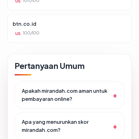
100/100
US
btn.co.id
100/100
US
Pertanyaan Umum
Apakah mirandah.com aman untuk
pembayaran online?
Apa yang menurunkan skor
mirandah.com?