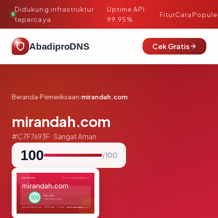
Didukung infrastruktur
Uptime API:
·
Fitur
Cara
Popule
tepercaya
99.95%
AbadiproDNS
Cek Gratis
Beranda
›
Pemeriksaan
›
mirandah.com
mirandah.com
#C7F7693F · Sangat Aman
100
/ 100