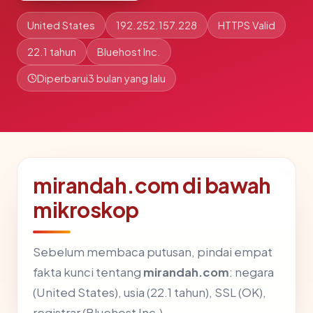
United States
192.252.157.228
HTTPS Valid
22.1 tahun
Bluehost Inc.
Diperbarui
3 bulan yang lalu
mirandah.com di bawah
mikroskop
Sebelum membaca putusan, pindai empat
fakta kunci tentang
mirandah.com
: negara
(United States), usia (22.1 tahun), SSL (OK),
registrar (Bluehost Inc.).