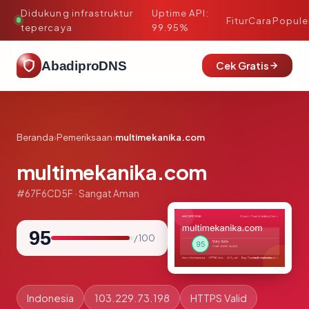
Didukung infrastruktur
Uptime API:
·
Fitur
Cara
Popule
tepercaya
99.95%
AbadiproDNS
Cek Gratis
Beranda
›
Pemeriksaan
›
multimekanika.com
multimekanika.com
#67F6CD5F · Sangat Aman
95
/ 100
Indonesia
103.229.73.198
HTTPS Valid