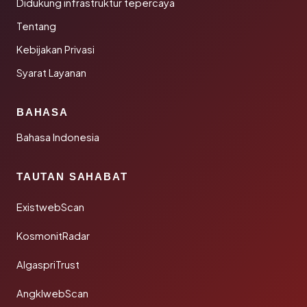
Didukung infrastruktur tepercaya
Tentang
Kebijakan Privasi
Syarat Layanan
BAHASA
Bahasa Indonesia
TAUTAN SAHABAT
ExistwebScan
KosmonitRadar
AlgaspriTrust
AngklwebScan