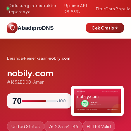
Didukung infrastruktur
Uptime API:
·
Fitur
Cara
Popule
tepercaya
99.95%
AbadiproDNS
Cek Gratis
Beranda
›
Pemeriksaan
›
nobily.com
nobily.com
#1852BD0B · Aman
70
/ 100
United States
76.223.54.146
HTTPS Valid