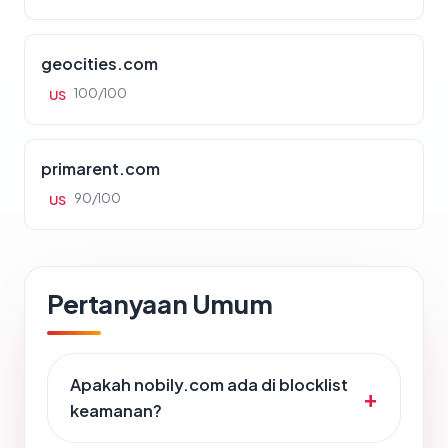
geocities.com
100/100
US
primarent.com
90/100
US
Pertanyaan Umum
Apakah nobily.com ada di blocklist
keamanan?