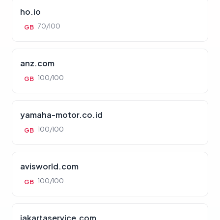
ho.io
70/100
GB
anz.com
100/100
GB
yamaha-motor.co.id
100/100
GB
avisworld.com
100/100
GB
jakartaservice.com