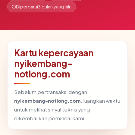
Diperbarui
3 bulan yang lalu
Kartu kepercayaan
nyikembang-
notlong.com
Sebelum bertransaksi dengan
nyikembang-notlong.com
, luangkan waktu
untuk melihat sinyal teknis yang
dikembalikan pemindai kami.