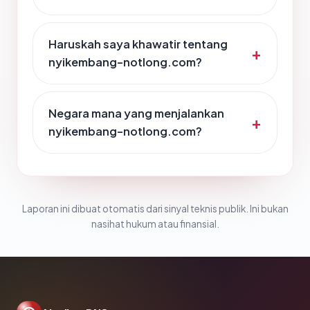
Haruskah saya khawatir tentang
nyikembang-notlong.com?
Negara mana yang menjalankan
nyikembang-notlong.com?
Laporan ini dibuat otomatis dari sinyal teknis publik. Ini bukan
nasihat hukum atau finansial.