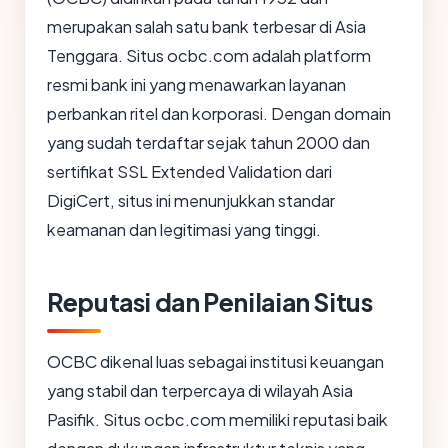
merupakan salah satu bank terbesar di Asia
Tenggara. Situs ocbc.com adalah platform
resmi bank ini yang menawarkan layanan
perbankan ritel dan korporasi. Dengan domain
yang sudah terdaftar sejak tahun 2000 dan
sertifikat SSL Extended Validation dari
DigiCert, situs ini menunjukkan standar
keamanan dan legitimasi yang tinggi.
Reputasi dan Penilaian Situs
OCBC dikenal luas sebagai institusi keuangan
yang stabil dan terpercaya di wilayah Asia
Pasifik. Situs ocbc.com memiliki reputasi baik