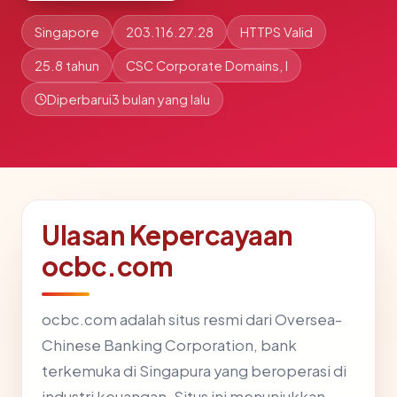
Singapore
203.116.27.28
HTTPS Valid
25.8 tahun
CSC Corporate Domains, I
Diperbarui
3 bulan yang lalu
Ulasan Kepercayaan
ocbc.com
ocbc.com adalah situs resmi dari Oversea-
Chinese Banking Corporation, bank
terkemuka di Singapura yang beroperasi di
industri keuangan. Situs ini menunjukkan