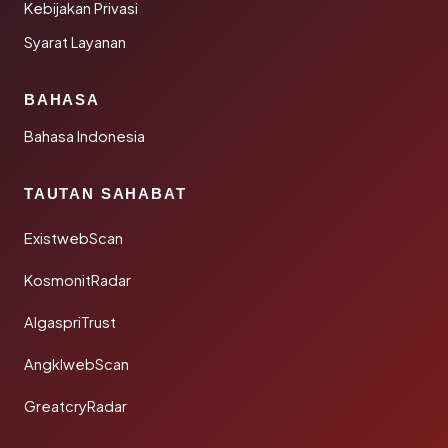
Kebijakan Privasi
Syarat Layanan
BAHASA
Bahasa Indonesia
TAUTAN SAHABAT
ExistwebScan
KosmonitRadar
AlgaspriTrust
AngklwebScan
GreatcryRadar