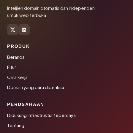
Intelijen domain otomatis dan independen
untuk web terbuka.
PRODUK
Beranda
Fitur
Cara kerja
Domain yang baru diperiksa
PERUSAHAAN
Didukung infrastruktur tepercaya
Tentang