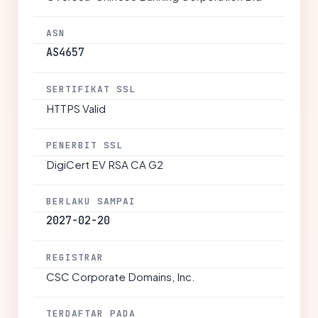
ASN
AS4657
SERTIFIKAT SSL
HTTPS Valid
PENERBIT SSL
DigiCert EV RSA CA G2
BERLAKU SAMPAI
2027-02-20
REGISTRAR
CSC Corporate Domains, Inc.
TERDAFTAR PADA