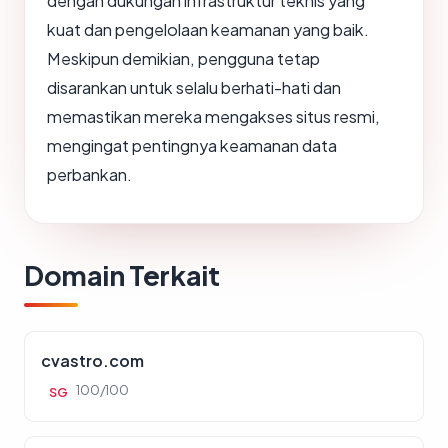
dengan dukungan infrastruktur teknis yang
kuat dan pengelolaan keamanan yang baik.
Meskipun demikian, pengguna tetap
disarankan untuk selalu berhati-hati dan
memastikan mereka mengakses situs resmi,
mengingat pentingnya keamanan data
perbankan.
Domain Terkait
cvastro.com
100/100
SG