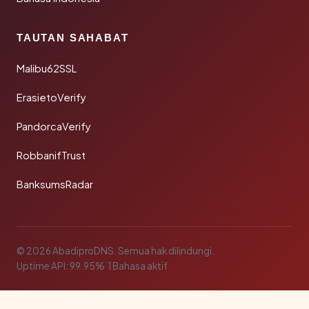
TAUTAN SAHABAT
Malibu62SSL
ErasietoVerify
PandorcaVerify
RobbanifTrust
BanksumsRadar
© 2026 AbadiproDNS. Semua hak dilindungi.
Uptime API: 99.95%
·
1 Bahasa aktif