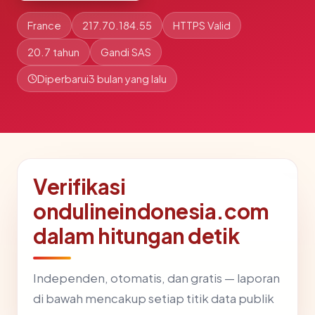
France
217.70.184.55
HTTPS Valid
20.7 tahun
Gandi SAS
Diperbarui
3 bulan yang lalu
Verifikasi
ondulineindonesia.com
dalam hitungan detik
Independen, otomatis, dan gratis — laporan
di bawah mencakup setiap titik data publik