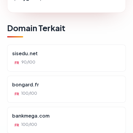
Domain Terkait
sisedu.net
90/100
FR
bongard.fr
100/100
FR
bankmega.com
100/100
FR