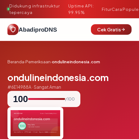
Didukung infrastruktur
Uptime API:
·
Fitur
Cara
Popule
tepercaya
99.95%
AbadiproDNS
Cek Gratis
Beranda
›
Pemeriksaan
›
ondulineindonesia.com
ondulineindonesia.com
#6E14988A · Sangat Aman
100
/ 100