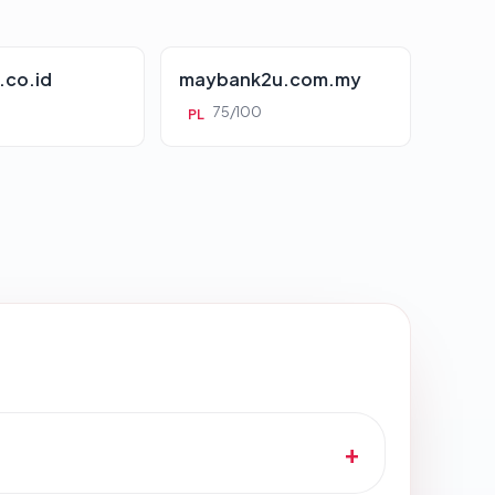
.co.id
maybank2u.com.my
75/100
PL