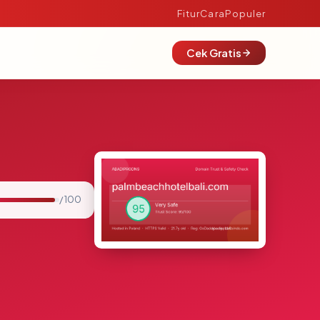
Fitur
Cara
Populer
Cek Gratis
/ 100