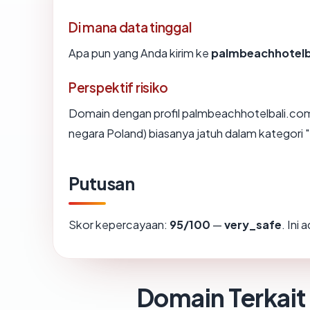
Di mana data tinggal
Apa pun yang Anda kirim ke
palmbeachhotelb
Perspektif risiko
Domain dengan profil palmbeachhotelbali.com 
negara Poland) biasanya jatuh dalam kategori 
Putusan
Skor kepercayaan:
95/100
—
very_safe
. Ini
Domain Terkait