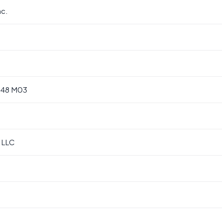
nc.
048 M03
 LLC