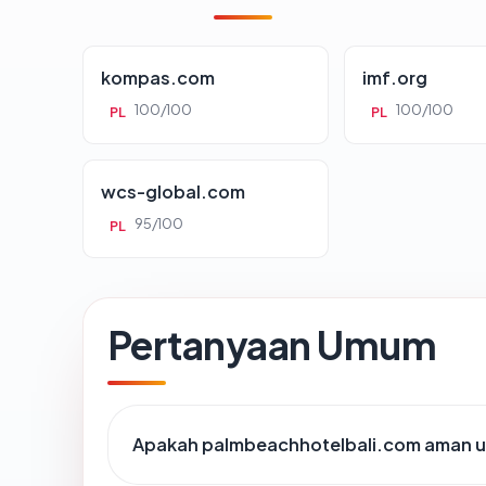
kompas.com
imf.org
100/100
100/100
PL
PL
wcs-global.com
95/100
PL
Pertanyaan Umum
Apakah palmbeachhotelbali.com aman u