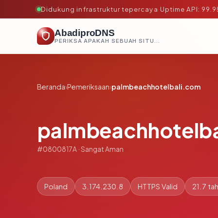
Didukung infrastruktur tepercaya
·
Uptime API: 99.
AbadiproDNS
PERIKSA APAKAH SEBUAH SITUS AMAN, TEPERCAYA, DAN TERVERIFIKASI DALAM HITUNGAN DETIK.
Beranda
›
Pemeriksaan
›
palmbeachhotelbali.com
palmbeachhotelba
#0800817A · Sangat Aman
Poland
3.174.230.8
HTTPS Valid
21.7 ta