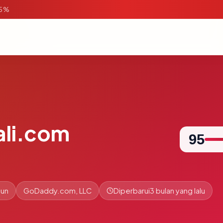
95%
li.com
95
hun
GoDaddy.com, LLC
Diperbarui
3 bulan yang lalu