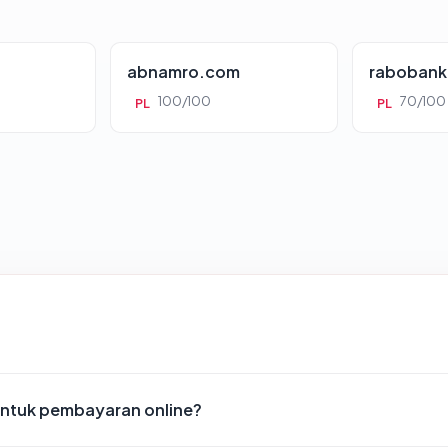
abnamro.com
rabobank
100/100
70/100
PL
PL
ntuk pembayaran online?