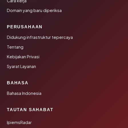
Cara kerja
Domain yang baru diperiksa
PERUSAHAAN
Didukung infrastruktur tepercaya
Tentang
Kebijakan Privasi
Syarat Layanan
BAHASA
Bahasa Indonesia
TAUTAN SAHABAT
IpiemsRadar