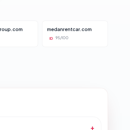
roup.com
medanrentcar.com
95/100
ID