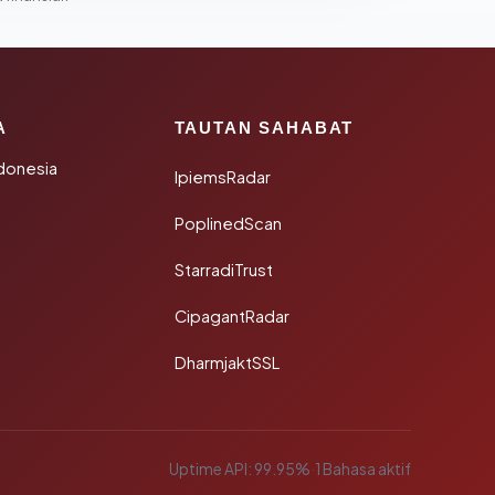
A
TAUTAN SAHABAT
donesia
IpiemsRadar
PoplinedScan
StarradiTrust
CipagantRadar
DharmjaktSSL
Uptime API: 99.95%
·
1 Bahasa aktif