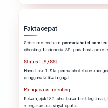
Fakta cepat
Sebelum mendalam:
permatahotel.com
terd
dihosting di Indonesia. SSL pada host apex m
Status TLS / SSL
Handshake TLS ke permatahotel.com mengem
pengguna ketika ini gagal.
Mengapa usia penting
Rekam jejak 19.2 tahun bukan bukti legitimasi, 
mengakumulasi sinyal reputasi.