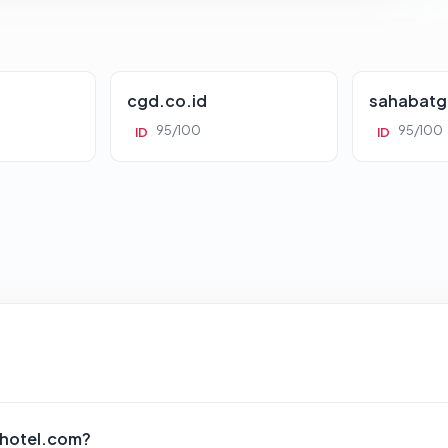
cgd.co.id
sahabatg
95/100
95/100
ID
ID
ahotel.com?