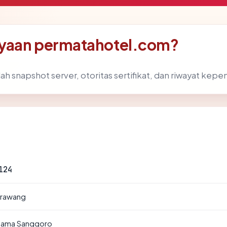
ayaan permatahotel.com?
ah snapshot server, otoritas sertifikat, dan riwayat kepe
124
arawang
tama Sanggoro