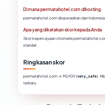
Di mana permatahotel.com dihosting
permatahotel.com dioperasikan dari Indonesi
Apa yang dikatakan skor kepada Anda
Skor kepercayaan otomatis permatahotel.com 
standar.
Ringkasan skor
permatahotel.com → 95/100 (
very_safe
). N
terbaru.