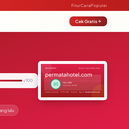
Fitur
Cara
Populer
Cek Gratis
/ 100
ang lalu