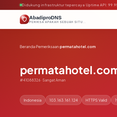
Didukung infrastruktur tepercaya
·
Uptime API: 99.
AbadiproDNS
PERIKSA APAKAH SEBUAH SITUS AMAN, TEPERCAYA, DAN TERVERIFIKASI DALAM HITUNGAN DETIK.
Beranda
›
Pemeriksaan
›
permatahotel.com
permatahotel.co
#41088326 · Sangat Aman
Indonesia
103.163.161.124
HTTPS Valid
1