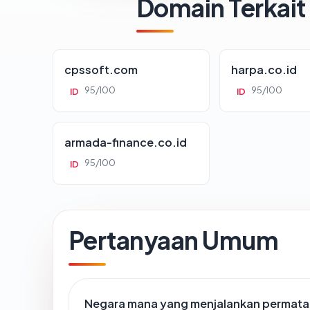
Domain Terkait
cpssoft.com
harpa.co.id
95/100
95/100
ID
ID
armada-finance.co.id
95/100
ID
Pertanyaan Umum
Negara mana yang menjalankan permat