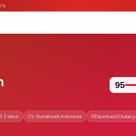
95%
m
95
9.2 tahun
CV. Rumahweb Indonesia
Diperbarui
3 bulan y