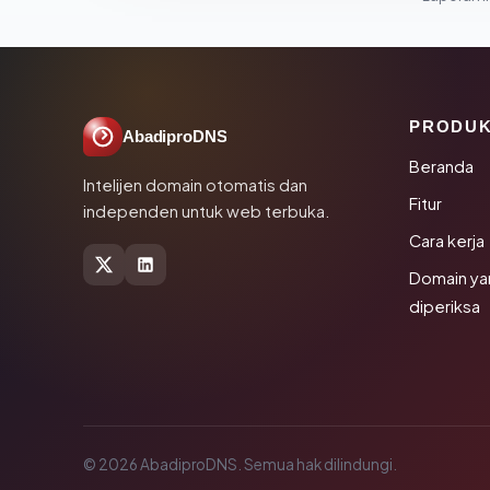
PRODU
AbadiproDNS
Beranda
Intelijen domain otomatis dan
Fitur
independen untuk web terbuka.
Cara kerja
Domain ya
diperiksa
© 2026 AbadiproDNS. Semua hak dilindungi.