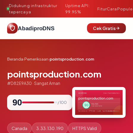
Didukung infrastruktur
Uptime API:
·
Fitur
Cara
Popule
tepercaya
99.95%
AbadiproDNS
Cek Gratis
Beranda
›
Pemeriksaan
›
pointsproduction.com
pointsproduction.com
#D82E9A30 · Sangat Aman
90
/ 100
Canada
3.33.130.190
HTTPS Valid