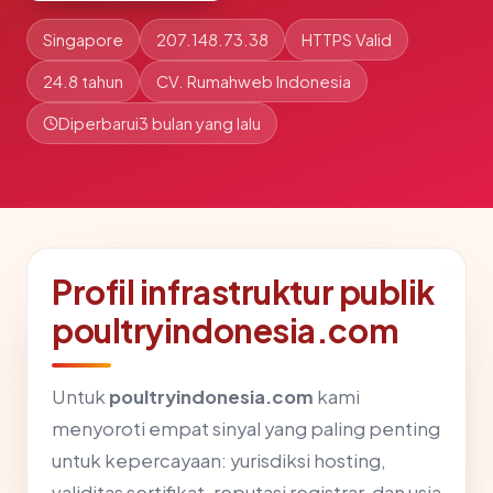
Singapore
207.148.73.38
HTTPS Valid
24.8 tahun
CV. Rumahweb Indonesia
Diperbarui
3 bulan yang lalu
Profil infrastruktur publik
poultryindonesia.com
Untuk
poultryindonesia.com
kami
menyoroti empat sinyal yang paling penting
untuk kepercayaan: yurisdiksi hosting,
validitas sertifikat, reputasi registrar, dan usia