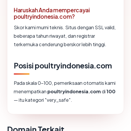
Haruskah Anda mempercayai
poultryindonesia.com?
Skor kami murni teknis. Situs dengan SSL valid,
beberapa tahun riwayat, dan registrar
terkemuka cenderung berskor lebih tinggi.
Posisi poultryindonesia.com
Pada skala 0-100, pemeriksaan otomatis kami
menempatkan
poultryindonesia.com
di
100
— itu kategori "very_safe".
Domain Terkait