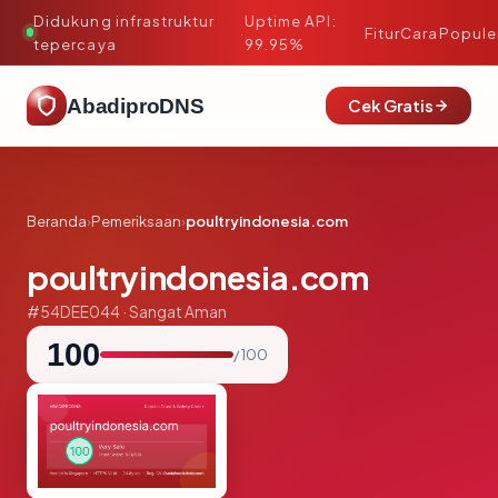
Didukung infrastruktur
Uptime API:
·
Fitur
Cara
Popule
tepercaya
99.95%
AbadiproDNS
Cek Gratis
Beranda
›
Pemeriksaan
›
poultryindonesia.com
poultryindonesia.com
#54DEE044 · Sangat Aman
100
/ 100