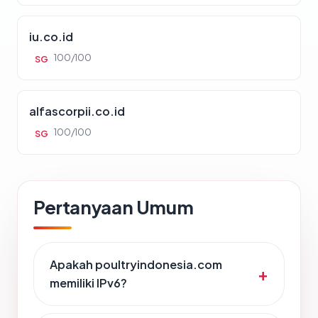
iu.co.id
100/100
SG
alfascorpii.co.id
100/100
SG
Pertanyaan Umum
Apakah poultryindonesia.com
memiliki IPv6?