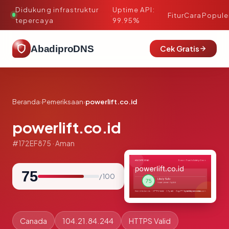
Didukung infrastruktur
Uptime API:
·
Fitur
Cara
Popule
tepercaya
99.95%
AbadiproDNS
Cek Gratis
Beranda
›
Pemeriksaan
›
powerlift.co.id
powerlift.co.id
#172EF875 · Aman
75
/ 100
Canada
104.21.84.244
HTTPS Valid