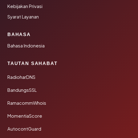
Kebijakan Privasi
Syarat Layanan
BAHASA
Bahasa Indonesia
TAUTAN SAHABAT
RadioharDNS
BandungsSSL
RamacommWhois
MomentiaScore
AutocontGuard