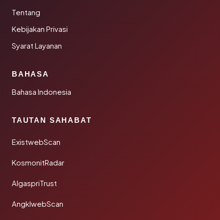
Tentang
Kebijakan Privasi
Syarat Layanan
BAHASA
Bahasa Indonesia
TAUTAN SAHABAT
ExistwebScan
KosmonitRadar
AlgaspriTrust
AngklwebScan