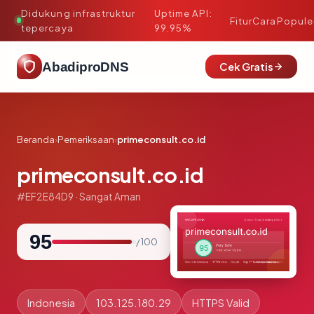
Didukung infrastruktur
Uptime API:
·
Fitur
Cara
Popule
tepercaya
99.95%
AbadiproDNS
Cek Gratis
Beranda
›
Pemeriksaan
›
primeconsult.co.id
primeconsult.co.id
#EF2E84D9 · Sangat Aman
95
/ 100
Indonesia
103.125.180.29
HTTPS Valid