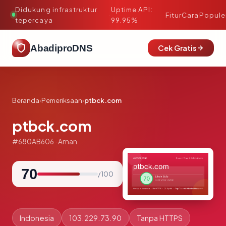
Didukung infrastruktur
Uptime API:
·
Fitur
Cara
Popule
tepercaya
99.95%
AbadiproDNS
Cek Gratis
Beranda
›
Pemeriksaan
›
ptbck.com
ptbck.com
#680AB606 · Aman
70
/ 100
Indonesia
103.229.73.90
Tanpa HTTPS