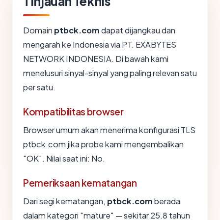
Tinjauan Teknis
Domain
ptbck.com
dapat dijangkau dan
mengarah ke Indonesia via PT. EXABYTES
NETWORK INDONESIA. Di bawah kami
menelusuri sinyal-sinyal yang paling relevan satu
per satu.
Kompatibilitas browser
Browser umum akan menerima konfigurasi TLS
ptbck.com jika probe kami mengembalikan
"OK". Nilai saat ini: No.
Pemeriksaan kematangan
Dari segi kematangan,
ptbck.com
berada
dalam kategori "mature" — sekitar 25.8 tahun