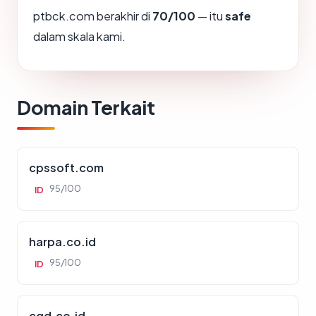
ptbck.com berakhir di
70/100
— itu
safe
dalam skala kami.
Domain Terkait
cpssoft.com
95/100
ID
harpa.co.id
95/100
ID
cgd.co.id