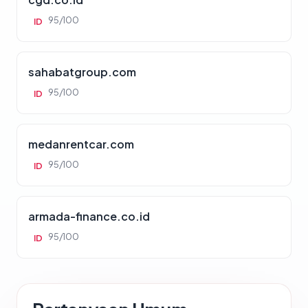
95/100
ID
sahabatgroup.com
95/100
ID
medanrentcar.com
95/100
ID
armada-finance.co.id
95/100
ID