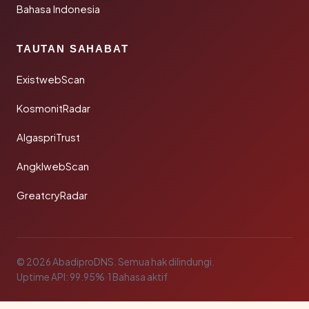
Bahasa Indonesia
TAUTAN SAHABAT
ExistwebScan
KosmonitRadar
AlgaspriTrust
AngklwebScan
GreatcryRadar
© 2026 AbadiproDNS. Semua hak dilindungi.
Uptime API: 99.95%
·
1 Bahasa aktif