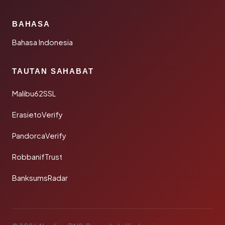
BAHASA
Bahasa Indonesia
TAUTAN SAHABAT
Malibu62SSL
ErasietoVerify
PandorcaVerify
RobbanifTrust
BanksumsRadar