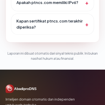
Apakah ptncs.com memiliki IPv6?
Kapan sertifikat ptncs.com terakhir
diperiksa?
Laporan ini dibuat otomatis dari sinyal teknis publik. Ini bukan
nasihat hukum atau finansial.
AbadiproDNS
Intelijen domain otomatis dan independen
untuk web terbuka.