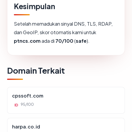
Kesimpulan
Setelah memadukan sinyal DNS, TLS, RDAP,
dan GeoIP, skor otomatis kami untuk
ptncs.com
ada di
70/100
(
safe
).
Domain Terkait
cpssoft.com
95/100
ID
harpa.co.id