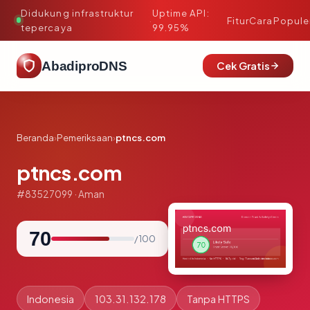
Didukung infrastruktur
Uptime API:
·
Fitur
Cara
Popule
tepercaya
99.95%
AbadiproDNS
Cek Gratis
Beranda
›
Pemeriksaan
›
ptncs.com
ptncs.com
#83527099 · Aman
70
/ 100
Indonesia
103.31.132.178
Tanpa HTTPS