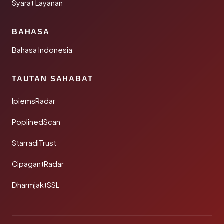
Syarat Layanan
BAHASA
Bahasa Indonesia
TAUTAN SAHABAT
IpiemsRadar
PoplinedScan
StarradiTrust
CipagantRadar
DharmjaktSSL