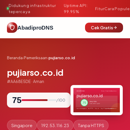
Didukung infrastruktur
Uptime API:
·
Fitur
Cara
Popule
tepercaya
99.95%
AbadiproDNS
Cek Gratis
Beranda
›
Pemeriksaan
›
pujiarso.co.id
pujiarso.co.id
#AA68E5DE · Aman
75
/ 100
Singapore
192.53.116.23
Tanpa HTTPS