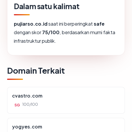
Dalam satu kalimat
pujiarso.co.id
saat ini berperingkat
safe
dengan skor
75/100
, berdasarkan murni fakta
infrastruktur publik.
Domain Terkait
cvastro.com
100/100
SG
yogyes.com